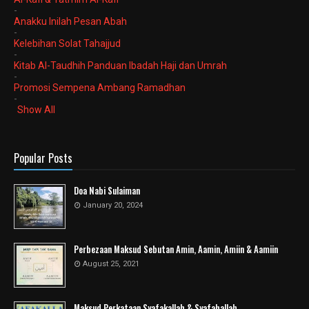
-
Anakku Inilah Pesan Abah
-
Kelebihan Solat Tahajjud
-
Kitab Al-Taudhih Panduan Ibadah Haji dan Umrah
-
Promosi Sempena Ambang Ramadhan
-
Show All
Popular Posts
Doa Nabi Sulaiman
January 20, 2024
Perbezaan Maksud Sebutan Amin, Aamin, Amiin & Aamiin
August 25, 2021
Maksud Perkataan Syafakallah & Syafahallah