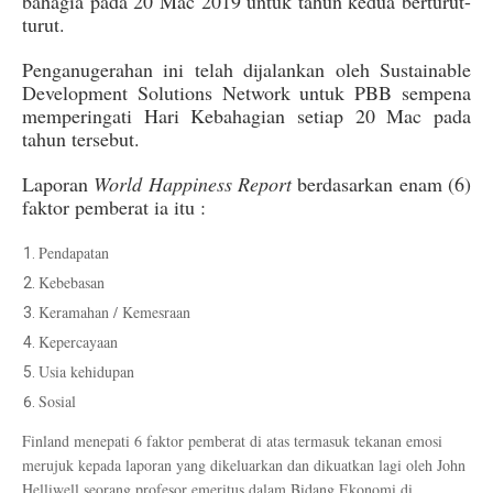
bahagia pada 20 Mac 2019 untuk tahun kedua berturut-
turut.
Penganugerahan ini telah dijalankan oleh Sustainable
Development Solutions Network untuk PBB sempena
memperingati Hari Kebahagian setiap 20 Mac pada
tahun tersebut.
Laporan
World Happiness Report
berdasarkan enam (6)
faktor pemberat ia itu :
Pendapatan
Kebebasan
Keramahan / Kemesraan
Kepercayaan
Usia kehidupan
Sosial
Finland menepati 6 faktor pemberat di atas termasuk tekanan emosi
merujuk kepada laporan yang dikeluarkan dan dikuatkan lagi oleh John
Helliwell seorang profesor emeritus dalam Bidang Ekonomi di