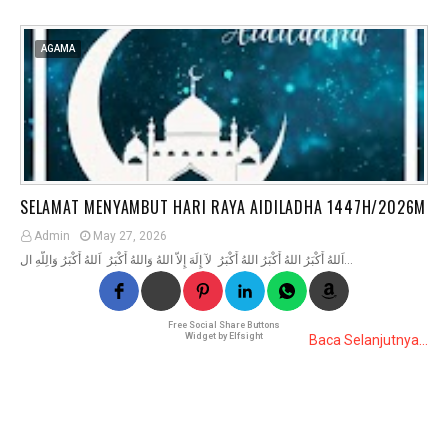
AGAMA
SELAMAT MENYAMBUT HARI RAYA AIDILADHA 1447H/2026M
Admin
May 27, 2026
اَللهُ أَكْبَرُ اللهُ أَكْبَرُ اللهُ أَكْبَرُ لآ إِلَهَ إِلاَّ اللهُ وَاللهُ أَكْبَرُ اَللهُ أَكْبَرُ وَالِلَّهِ ال…
Free Social Share Buttons
Widget by Elfsight
Baca Selanjutnya...