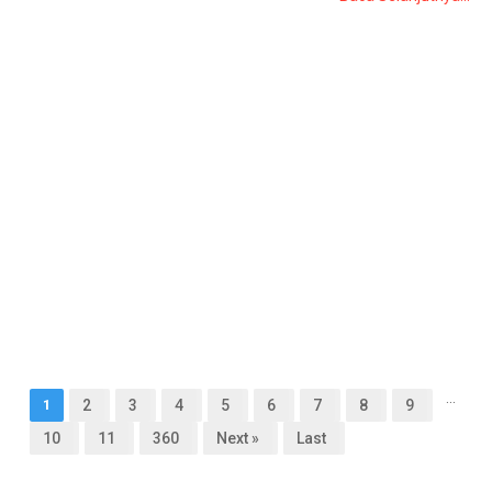
...
1
2
3
4
5
6
7
8
9
10
11
360
Next »
Last