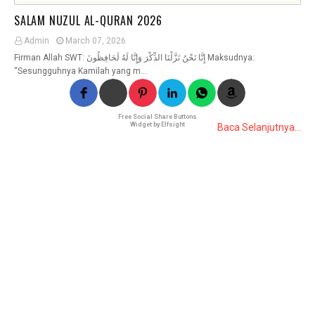
SALAM NUZUL AL-QURAN 2026
Admin
March 07, 2026
Firman Allah SWT: إِنَّا نَحْنُ نَزَّلْنَا الذِّكْرَ وَإِنَّا لَهُ لَحَافِظُونَ Maksudnya:
“Sesungguhnya Kamilah yang m…
Free Social Share Buttons
Widget by Elfsight
Baca Selanjutnya...