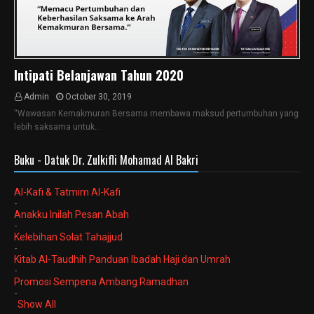
Intipati Belanjawan Tahun 2020
Admin
October 30, 2019
“Wawasan Kemakmuran Bersama membawa maksud pertumbuhan yang
lebih saksama untuk…
Buku - Datuk Dr. Zulkifli Mohamad Al Bakri
Al-Kafi & Tatmim Al-Kafi
-
Anakku Inilah Pesan Abah
-
Kelebihan Solat Tahajjud
-
Kitab Al-Taudhih Panduan Ibadah Haji dan Umrah
-
Promosi Sempena Ambang Ramadhan
-
Show All