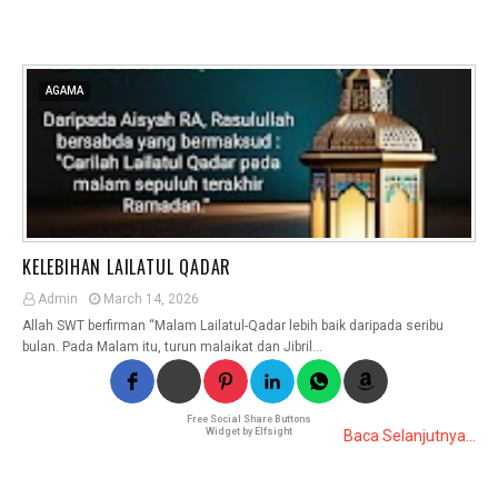
AGAMA
KELEBIHAN LAILATUL QADAR
Admin
March 14, 2026
Allah SWT berfirman “Malam Lailatul-Qadar lebih baik daripada seribu
bulan. Pada Malam itu, turun malaikat dan Jibril…
Free Social Share Buttons
Widget by Elfsight
Baca Selanjutnya...