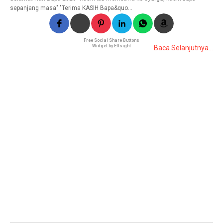
sepanjang masa" "Terima KASIH Bapa&quo…
Free Social Share Buttons
Widget by Elfsight
Baca Selanjutnya...