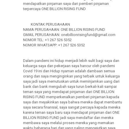
mendapatkan pinjaman saya dari pemberi pinjaman
terpercaya ONE BILLION RISING FUND
KONTAK PERUSAHAAN
NAMA PERUSAHAAN: ONE BILLION RISING FUND
GMAIL PERUSAHAAN: onebillionrisingfund@gmail.com
NOMOR TEL: +1 267 526 5352
NOMOR WHATSAPP: +1 267 526 5352
Dalam pandemi ini hidup menjadi lebih sulit bagi saya dan
keluarga saya dan pekerjaan saya hancur oleh pandemi
Covid 19 ini dan Hidup nyaman adalah dambaan semua
orang dan saya menginginkan yang terbaik untuk keluarga
saya jadi saya memutuskan untuk meminjamkan uang dari
bank dan bank mengubah saya turun berkali-kali sampai
teman saya yang mendapat pinjaman dari ONE BILLION
RISING FUND memperkenalkan pemberi pinjaman kepada
saya dan meyakinkan saya bahwa mereka dapat membantu
saya secara finansial, saya sangat percaya kepada mereka
karena teman saya baru saja mendapat pinjaman dari ONE
BILLION RISING FUND jadi saya mendaftar dan mereka
membawa saya melalui proses mereka yang memakan
waktu beberapa hari dan yang paling mengejutkan saya,