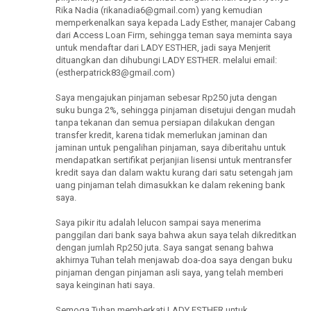
Rika Nadia (rikanadia6@gmail.com) yang kemudian
memperkenalkan saya kepada Lady Esther, manajer Cabang
dari Access Loan Firm, sehingga teman saya meminta saya
untuk mendaftar dari LADY ESTHER, jadi saya Menjerit
dituangkan dan dihubungi LADY ESTHER. melalui email:
(estherpatrick83@gmail.com)
Saya mengajukan pinjaman sebesar Rp250 juta dengan
suku bunga 2%, sehingga pinjaman disetujui dengan mudah
tanpa tekanan dan semua persiapan dilakukan dengan
transfer kredit, karena tidak memerlukan jaminan dan
jaminan untuk pengalihan pinjaman, saya diberitahu untuk
mendapatkan sertifikat perjanjian lisensi untuk mentransfer
kredit saya dan dalam waktu kurang dari satu setengah jam
uang pinjaman telah dimasukkan ke dalam rekening bank
saya.
Saya pikir itu adalah lelucon sampai saya menerima
panggilan dari bank saya bahwa akun saya telah dikreditkan
dengan jumlah Rp250 juta. Saya sangat senang bahwa
akhirnya Tuhan telah menjawab doa-doa saya dengan buku
pinjaman dengan pinjaman asli saya, yang telah memberi
saya keinginan hati saya.
Semoga Tuhan memberkati LADY ESTHER untuk