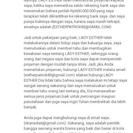
Nyonya. LADY ESTHER telah mentransfer pinjaman kepada
saya, ketika saya memeriksa saldo rekening bank saya dan
menemukan bahwa jumlah Rp600.000.000 yang saya
terapkan telah dikreditkan ke rekening bank saya. dan saya
punya buktinya dengan saya, karena saya masih terkejut,
emailnya adalah (ESTHERPATRICK83@GMAIL.COM)
Jadi untuk pekerjaan yang baik, LADY ESTHER telah
melakukannya dalam hidup saya dan keluarga saya, saya
memutuskan untuk memberi tahu dan membagikan
kesaksian saya tentang LADY ESTHER, sehingga orang-
orang dari negara saya dan kota saya dapat memperoleh
pinjaman dengan mudah tanpa stres. Jadi, jika Anda
memerlukan pinjaman, hubungi LADY ESTHER melalui email:
(estherpatrick83@gmail.com) silakan hubungi LADY
ESTHER Dia tidak tahu bahwa saya melakukan ini tetapi saya
sangat senang sekarang dan saya memutuskan untuk
memberi tahu orang lain tentang dia, Dia menawarkan
semua jenis pinjaman baik untuk perorangan maupun
perusahaan dan juga saya ingin Tuhan memberkati dia lebih
banyak,
Anda juga dapat menghubungi saya di email saya:
(rikanadia6@gmail.com). Sekarang, saya adalah pemilik
bangga seorang wanita bisnis yang baik dan besar di kota