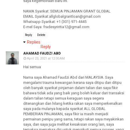
saya kegembiraan baru ini.
NAMA Syarikat: SEMUA PINJAMAN GRANT GLOBAL
EMAIL Syarikat:allglobalgrantloan@gmail.com
Whatsapp Syarikat: +1 (301) 971-4445
E-mel Saya: fradesyriritia12@gmail.com
Reply
Delete
Replies
Reply
AHAMAD FAUDZI ABD
April 23, 2021 at 12:00 AM
Hai semua
Nama saya Ahamad Faudzi Abd dari MALAYSIA. Saya
mengalami trauma kewangan kerana saya ditipu dan ditipu
oleh banyak syarikat pinjaman dalam talian dan saya fikir
bahawa tidak ada yang baik yang boleh keluar dari transaksi
dalam talian tetapi semua keraguan saya segera
ditenangkan dan hilang ketika rakan saya memperkenalkan
saya pada mulanya kepada syarikat ALL GLOBAL
PEMBERIAN PINJAMAN, saya fikir ia masih menjadi
permainan penipu yang sama, tetapi rakan saya meyakinkan
saya, dan saya juga melihat kesaksian orang lain, saya
terpaksa memaksa diri untuk mengikuti semua proses, yang