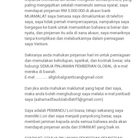
paling mengejutkan setelah memenuhi semua syarat, saya
mendapat pinjaman RM 5.000.000 di akaun bank
MUAMALAT saya Semasa saya dimaklumkan di telefon
saya, saya tidak pernah mempercayainya, nampaknya saya
bergegas ke bank untuk memastikan bahawa ia benar dan
nyata, dan pinjaman itu ada di sana akaun, saya menariknya
tanpa komplikasi dan melaburkannya dalam perniagaan
saya Venture.
Sekiranya anda mahukan pinjaman hari ini untuk perniagaan
dan memulakan kehidupan, syarikat, dan kontrak besar, sila
hubungi SEMUA PINJAMAN PEMBERIAN GLOBAL di e-mel
mereka di bawah.
E-mel ............. allglobalgrantloan@gmail.com
Dan jika anda mahukan maklumat yang tepat dari saya,
maka anda boleh menghubungi saya melalui e-mel peribadi
saya (aahamadfaudziabdlatif5@gmail.com)
Saya adalah PEMANDU Lori biasa, tetapi sekarang saya
memiliki Lori dan saya menjadi penyokong besar, saya
memberi jaminan kepada anda semua bahawa anda akan
mendapat pinjaman anda dari SYARIKAT yang baik ini.