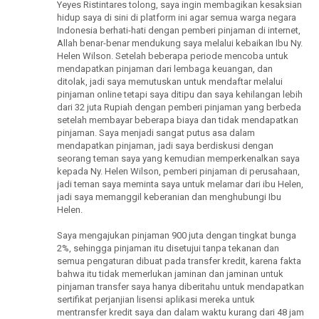
Yeyes Ristintares tolong, saya ingin membagikan kesaksian
hidup saya di sini di platform ini agar semua warga negara
Indonesia berhati-hati dengan pemberi pinjaman di internet,
Allah benar-benar mendukung saya melalui kebaikan Ibu Ny.
Helen Wilson. Setelah beberapa periode mencoba untuk
mendapatkan pinjaman dari lembaga keuangan, dan
ditolak, jadi saya memutuskan untuk mendaftar melalui
pinjaman online tetapi saya ditipu dan saya kehilangan lebih
dari 32 juta Rupiah dengan pemberi pinjaman yang berbeda
setelah membayar beberapa biaya dan tidak mendapatkan
pinjaman. Saya menjadi sangat putus asa dalam
mendapatkan pinjaman, jadi saya berdiskusi dengan
seorang teman saya yang kemudian memperkenalkan saya
kepada Ny. Helen Wilson, pemberi pinjaman di perusahaan,
jadi teman saya meminta saya untuk melamar dari ibu Helen,
jadi saya memanggil keberanian dan menghubungi Ibu
Helen.
Saya mengajukan pinjaman 900 juta dengan tingkat bunga
2%, sehingga pinjaman itu disetujui tanpa tekanan dan
semua pengaturan dibuat pada transfer kredit, karena fakta
bahwa itu tidak memerlukan jaminan dan jaminan untuk
pinjaman transfer saya hanya diberitahu untuk mendapatkan
sertifikat perjanjian lisensi aplikasi mereka untuk
mentransfer kredit saya dan dalam waktu kurang dari 48 jam