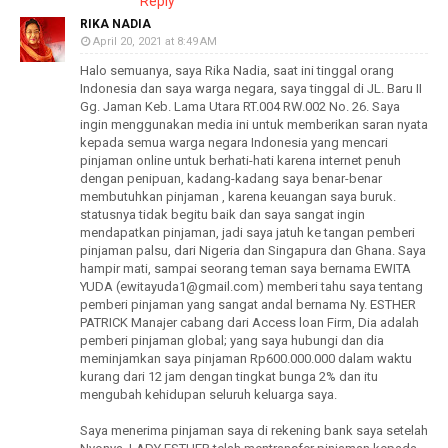
Reply
RIKA NADIA
April 20, 2021 at 8:49 AM
Halo semuanya, saya Rika Nadia, saat ini tinggal orang
Indonesia dan saya warga negara, saya tinggal di JL. Baru II
Gg. Jaman Keb. Lama Utara RT.004 RW.002 No. 26. Saya
ingin menggunakan media ini untuk memberikan saran nyata
kepada semua warga negara Indonesia yang mencari
pinjaman online untuk berhati-hati karena internet penuh
dengan penipuan, kadang-kadang saya benar-benar
membutuhkan pinjaman , karena keuangan saya buruk.
statusnya tidak begitu baik dan saya sangat ingin
mendapatkan pinjaman, jadi saya jatuh ke tangan pemberi
pinjaman palsu, dari Nigeria dan Singapura dan Ghana. Saya
hampir mati, sampai seorang teman saya bernama EWITA
YUDA (ewitayuda1@gmail.com) memberi tahu saya tentang
pemberi pinjaman yang sangat andal bernama Ny. ESTHER
PATRICK Manajer cabang dari Access loan Firm, Dia adalah
pemberi pinjaman global; yang saya hubungi dan dia
meminjamkan saya pinjaman Rp600.000.000 dalam waktu
kurang dari 12 jam dengan tingkat bunga 2% dan itu
mengubah kehidupan seluruh keluarga saya.
Saya menerima pinjaman saya di rekening bank saya setelah