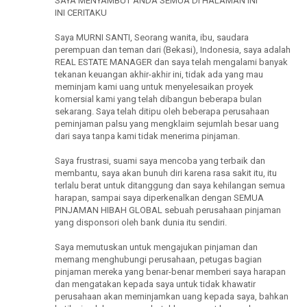
SAYA MENYAMBUT ANDA SEMUA DI HALAMAN INI
INI CERITAKU
Saya MURNI SANTI, Seorang wanita, ibu, saudara
perempuan dan teman dari (Bekasi), Indonesia, saya adalah
REAL ESTATE MANAGER dan saya telah mengalami banyak
tekanan keuangan akhir-akhir ini, tidak ada yang mau
meminjam kami uang untuk menyelesaikan proyek
komersial kami yang telah dibangun beberapa bulan
sekarang. Saya telah ditipu oleh beberapa perusahaan
peminjaman palsu yang mengklaim sejumlah besar uang
dari saya tanpa kami tidak menerima pinjaman.
Saya frustrasi, suami saya mencoba yang terbaik dan
membantu, saya akan bunuh diri karena rasa sakit itu, itu
terlalu berat untuk ditanggung dan saya kehilangan semua
harapan, sampai saya diperkenalkan dengan SEMUA
PINJAMAN HIBAH GLOBAL sebuah perusahaan pinjaman
yang disponsori oleh bank dunia itu sendiri.
Saya memutuskan untuk mengajukan pinjaman dan
memang menghubungi perusahaan, petugas bagian
pinjaman mereka yang benar-benar memberi saya harapan
dan mengatakan kepada saya untuk tidak khawatir
perusahaan akan meminjamkan uang kepada saya, bahkan