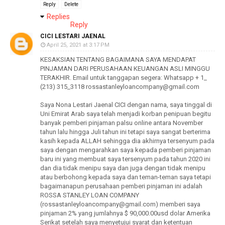
Reply
Delete
Replies
Reply
CICI LESTARI JAENAL
April 25, 2021 at 3:17 PM
KESAKSIAN TENTANG BAGAIMANA SAYA MENDAPAT
PINJAMAN DARI PERUSAHAAN KEUANGAN ASLI MINGGU
TERAKHIR. Email untuk tanggapan segera: Whatsapp + 1_
(213) 315_3118 rossastanleyloancompany@gmail.com
Saya Nona Lestari Jaenal CICI dengan nama, saya tinggal di
Uni Emirat Arab saya telah menjadi korban penipuan begitu
banyak pemberi pinjaman palsu online antara November
tahun lalu hingga Juli tahun ini tetapi saya sangat berterima
kasih kepada ALLAH sehingga dia akhirnya tersenyum pada
saya dengan mengarahkan saya kepada pemberi pinjaman
baru ini yang membuat saya tersenyum pada tahun 2020 ini
dan dia tidak menipu saya dan juga dengan tidak menipu
atau berbohong kepada saya dan teman-teman saya tetapi
bagaimanapun perusahaan pemberi pinjaman ini adalah
ROSSA STANLEY LOAN COMPANY
(rossastanleyloancompany@gmail.com) memberi saya
pinjaman 2% yang jumlahnya $ 90,000.00usd dolar Amerika
Serikat setelah saya menyetujui syarat dan ketentuan