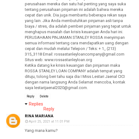
perusahaan mereka dan satu hal penting yang saya suka
tentang perusahaan pinjaman ini adalah bahwa mereka
cepat dan unik. Dia juga membantu beberapa rekan saya
yang lain. Jika Anda membutuhkan pinjaman asli tanpa
biaya / stres, dia adalah pemberi pinjaman yang tepat untuk
menghapus masalah dan krisis keuangan Anda hari ini.
PERUSAHAAN PINJAMAN STANLEY ROSSA menyimpan
semua informasi tentang cara mendapatkan uang dengan
cepat dan mudah melalui Telepon / Teks: + 1_ (213)
315_3118 Email: rossastanleyloancompany@gmail.com
Situs web: www.rossastanleyloan.org
Ketika datang ke krisis keuangan dan pinjaman maka
ROSSA STANLEY LOAN COMPANY adalah tempat yang
dituju, tolong beri tahu saja dia I Miss Lestari Jaenal CICI
dengan nama langsung Anda Selamat mencoba, kontak
saya lestarijaenal2020@gmail.com.
Reply
Delete
Replies
Reply
RINA MARIANA
April 25, 2021 at 11:01 PM
Yang mana kamu?