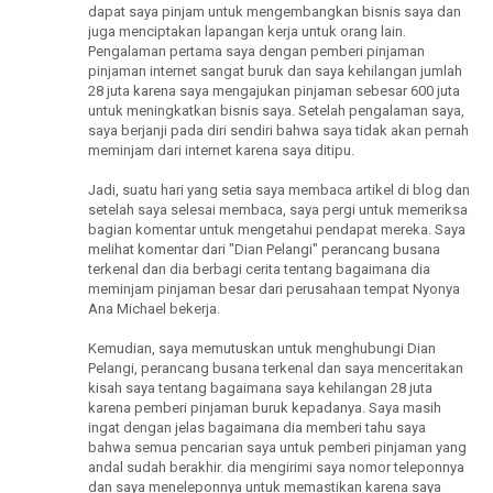
dapat saya pinjam untuk mengembangkan bisnis saya dan
juga menciptakan lapangan kerja untuk orang lain.
Pengalaman pertama saya dengan pemberi pinjaman
pinjaman internet sangat buruk dan saya kehilangan jumlah
28 juta karena saya mengajukan pinjaman sebesar 600 juta
untuk meningkatkan bisnis saya. Setelah pengalaman saya,
saya berjanji pada diri sendiri bahwa saya tidak akan pernah
meminjam dari internet karena saya ditipu.
Jadi, suatu hari yang setia saya membaca artikel di blog dan
setelah saya selesai membaca, saya pergi untuk memeriksa
bagian komentar untuk mengetahui pendapat mereka. Saya
melihat komentar dari "Dian Pelangi" perancang busana
terkenal dan dia berbagi cerita tentang bagaimana dia
meminjam pinjaman besar dari perusahaan tempat Nyonya
Ana Michael bekerja.
Kemudian, saya memutuskan untuk menghubungi Dian
Pelangi, perancang busana terkenal dan saya menceritakan
kisah saya tentang bagaimana saya kehilangan 28 juta
karena pemberi pinjaman buruk kepadanya. Saya masih
ingat dengan jelas bagaimana dia memberi tahu saya
bahwa semua pencarian saya untuk pemberi pinjaman yang
andal sudah berakhir. dia mengirimi saya nomor teleponnya
dan saya meneleponnya untuk memastikan karena saya