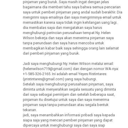
pinjaman yang buruk. Saya masih ingat dengan jelas
bagaimana dia memberi tahu saya bahwa semua pencarian
saya untuk pemberi pinjaman yang andal sudah berakhir. Dia
mengirimi saya emailnya dan saya mengiriminya email untuk
memastikan karena saya tidak ingin kehilangan uang lagi.
dia membalas saya dan mengatakan saya harus
menghubungi perincian perusahaan tempat Ny. Helen
Wilson bekerja dan saya akan menerima pinjaman saya
tanpa penundaan dan saya harus mencoba untuk
membagikan kabar baik saya sehingga orang lain selamat
dari pemberi pinjaman yang buruk.
Jadi saya menghubungi Ny. Helen Wilson melalui email:
(helenwilson719@gmail.com) dan dengan nomor WA-nya:
+1-585-326-2165. Ini adalah email Yeyes Ristintares:
(yristintares@gmail.com) yang saya hubungi.
Setelah saya menghubungi perusahaan pinjaman, saya
diminta untuk menyerahkan segala sesuatu yang diminta
dari saya sebagai peminjam dan setelah beberapa saat,
pinjaman itu disetujui untuk saya dan saya menerima
pinjaman saya tanpa penundaan atau segala bentuk
tekanan.
jadi, saya menambahkan informasi pribadi saya kepada
siapa saja yang mencari pemberi pinjaman yang dapat
dipercaya untuk menghubungi saya dan saya siap