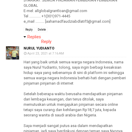
SYARIKAT: SEMUA PINJAMAN PEMBERIAN PEMBERIAN
GLOBAL
E-mel: allglobalgrantloan@gmail.com
Tel ............. +1(301)971-4445
e_mail .......... [aahamadfaudziabdlatif5@gmail.com]
Reply
Delete
Replies
Reply
NURUL YUDIANTO
April 23, 2021 at 7:16 AM
Hari yang baik untuk semua warga negara Indonesia, nama
saya Nurul Yudianto, tolong, saya ingin berbagi kesaksian
hidup saya yang sebenarnya di sini di platform ini sehingga
semua warga negara Indonesia berhati-hati dengan pemberi
pinjaman pinjaman di internet
Setelah beberapa waktu berusaha mendapatkan pinjaman
dari lembaga keuangan, dan terus ditolak, saya
memutuskan untuk mengajukan pinjaman secara online
tetapi saya curang dan kehilangan Rp18,7 juta, kepada
seorang wanita di saudi arabia dan Nigeria.
Saya menjadi sangat putus asa dalam mendapatkan
pinjaman, jadi saya berdiskusi dengan teman saya Nyonya