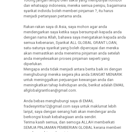
Tolong jangan tertipu oleh saksi yang mempunyai nombor
dan whatsapp indonesia, mereka semua penipu, bagaimana
syarikat individu boleh memberi pinjaman ?, itu harus
menjadi pertanyaan pertama anda.
Rakan-rakan saya di Asia, saya mohon agar anda
mendengarkan saya ketika saya bersumpah kepada anda
dengan nama Allah, bahawa saya mengatakan kepada anda
semua kebenaran, Syarikat ALL GLOBAL GRANT LOAN,
satu-satunya syarikat yang boleh dipercayai dan mereka
akan memastikan anda menerima pinjaman anda setelah
anda menyelesaikan proses pinjaman seperti yang
diperlukan.
Mengapa anda tidak menjadi antara berita baik ini dengan
menghubungi mereka segera jika anda SANGAT MENARIK
untuk meninggalkan perjuangan kewangan anda dan
meningkatkan tahap kehidupan anda, berikut adalah EMAIL
allglobalgrantloan@gmail.com.
Anda bebas menghubungi saya di EMAIL
fradesyriritia12@gmail.com saya untuk maklumat lebih
lanjut, saya dengan senang hati akan mendengar anda
berkongsi kisah kebahagiaan anda sendiri.
Terima kasih semua, dan semoga ALLAH memberkati
SEMUA PINJAMAN PEMBERIAN GLOBAL kerana memberi