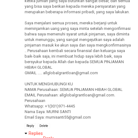
ketika jumlah yang saya butuhkan sangat besar, dan semua
yang bisa saya berikan kepada mereka persyaratan yang
merupakan beberapa informasi pribadi, yang saya lakukan.
Saya menjalani semua proses, mereka berjanji untuk
meminjamkan uang yang saya minta setelah mengonfirmasi
bahwa saya memenuhi syarat untuk pinjaman, saya diminta
untuk menunggu, yang sangat mengejutkan saya adalah
pinjaman masuk ke akun saya dan saya mengkonfirmasinya
.. Perusahaan kembali secara finansial dan keluarga saya
baik-baik saja, ini membuat hidup saya lebih baik, saya
bersyukur kepada Allah dan kepada SEMUA PINJAMAN
HIBAH GLOBAL
GMAIL ..... allglobalgrantloan@gmail.com
UNTUK MENGHUBUNGI KU
NAMA Perusahaan: SEMUA PINJAMAN HIBAH GLOBAL
EMAIL Perusahaan: allglobalgrantloan@gmail.com.
Perusahaan
Whatsapp: +1(301)971-4445
Nama Saya: MURNI SANTI
Email Saya: murnisanti55@gmail.com
Reply
Delete
Replies