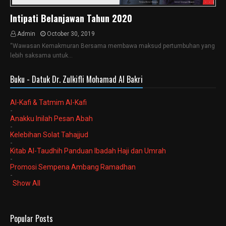
Intipati Belanjawan Tahun 2020
Admin
October 30, 2019
“Wawasan Kemakmuran Bersama membawa maksud pertumbuhan yang
lebih saksama untuk…
Buku - Datuk Dr. Zulkifli Mohamad Al Bakri
Al-Kafi & Tatmim Al-Kafi
-
Anakku Inilah Pesan Abah
-
Kelebihan Solat Tahajjud
-
Kitab Al-Taudhih Panduan Ibadah Haji dan Umrah
-
Promosi Sempena Ambang Ramadhan
-
Show All
Popular Posts