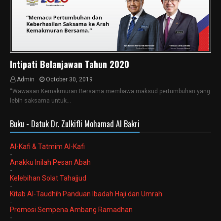
Intipati Belanjawan Tahun 2020
Admin
October 30, 2019
“Wawasan Kemakmuran Bersama membawa maksud pertumbuhan yang
lebih saksama untuk…
Buku - Datuk Dr. Zulkifli Mohamad Al Bakri
Al-Kafi & Tatmim Al-Kafi
-
Anakku Inilah Pesan Abah
-
Kelebihan Solat Tahajjud
-
Kitab Al-Taudhih Panduan Ibadah Haji dan Umrah
-
Promosi Sempena Ambang Ramadhan
-