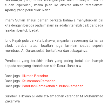
rahmatNya yang abadi memgampun dosa-dosanya. Jika ini
sudah diperolehi, maka jalan ke akhirat adalah terselamat.
Apalagi yang perlu dilakukan?
Imam Sufian Thauri pernah berkata bahawa menyibukkan diri
kita dengan berdoa pada malam ini adalah terlebih baik daripada
lain-lain bentuk ibadat.
Ibnu Rejab pula berkata bahawa janganlah seseorang itu hanya
sibuk berdoa tetapi buatlah juga lain-lain ibadat seperti
membaca Al-Quran, solat, bertafakur dan sebagainya.
Pendapat yang terakhir inilah yang paling betul dan hampir
kepada apa yang disabdakan oleh Rasulullah s.a.w.
Baca juga :
Hikmah Bersahur
Baca juga :
Keutamaan Ramadan
Baca juga :
Panduan Pemakanan di Bulan Ramadan
Sumber : Hikmah & Fadhilat Ramadhan karangan M. Muhammad
Zakariyya