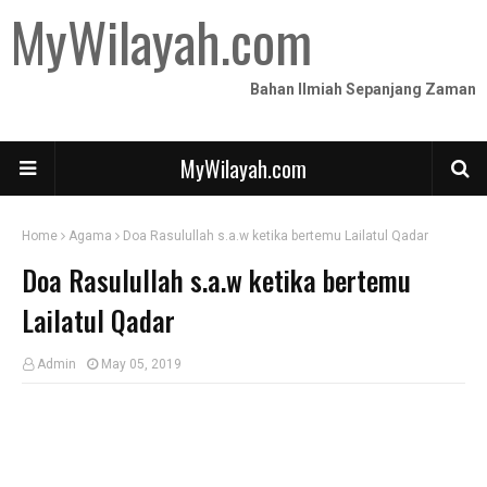
MyWilayah.com
Bahan Ilmiah Sepanjang Zaman
MyWilayah.com
Home
Agama
Doa Rasulullah s.a.w ketika bertemu Lailatul Qadar
Doa Rasulullah s.a.w ketika bertemu
Lailatul Qadar
Admin
May 05, 2019