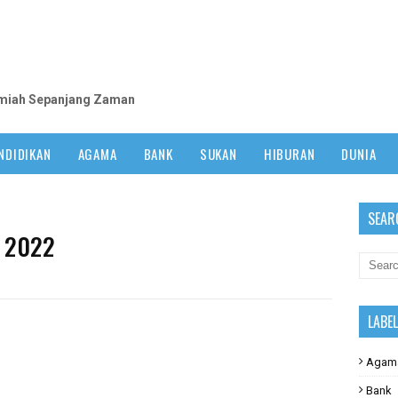
m
lmiah Sepanjang Zaman
NDIDIKAN
AGAMA
BANK
SUKAN
HIBURAN
DUNIA
SEAR
r 2022
LABE
Agam
Bank