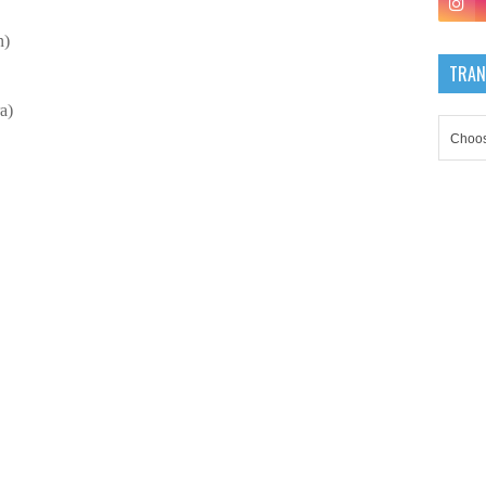
n)
TRAN
ra)