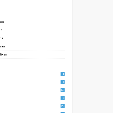
omi
an
ans
raan
dikan
16
15
52
17
1
29
0