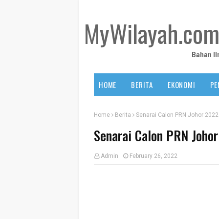
MyWilayah.co
Bahan I
HOME
BERITA
EKONOMI
PE
Home
Berita
Senarai Calon PRN Johor 2022
Senarai Calon PRN Joho
Admin
February 26, 2022