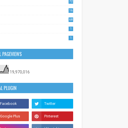
72
1
16
53
68
0
1
1
L PAGEVIEWS
19,970,016
AL PLUGIN