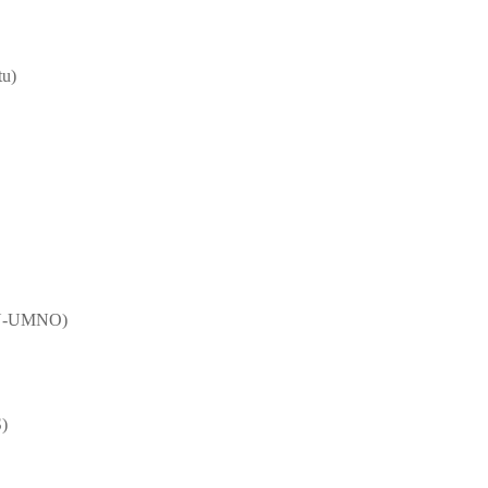
tu)
BN-UMNO)
)