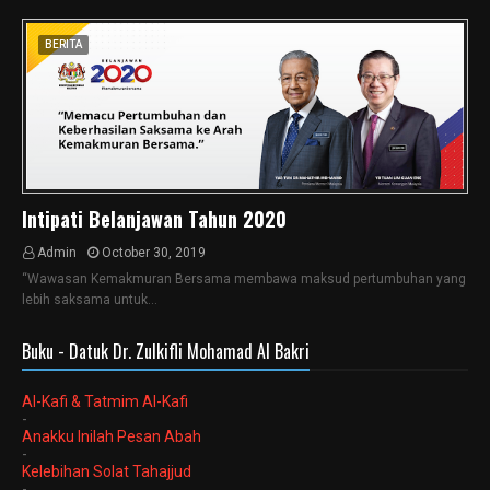
BERITA
Intipati Belanjawan Tahun 2020
Admin
October 30, 2019
“Wawasan Kemakmuran Bersama membawa maksud pertumbuhan yang
lebih saksama untuk…
Buku - Datuk Dr. Zulkifli Mohamad Al Bakri
Al-Kafi & Tatmim Al-Kafi
-
Anakku Inilah Pesan Abah
-
Kelebihan Solat Tahajjud
-