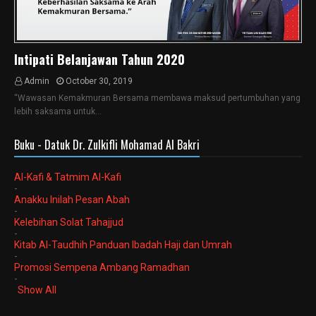
Intipati Belanjawan Tahun 2020
Admin
October 30, 2019
“Wawasan Kemakmuran Bersama membawa maksud pertumbuhan yang
lebih saksama untuk…
Buku - Datuk Dr. Zulkifli Mohamad Al Bakri
Al-Kafi & Tatmim Al-Kafi
-
Anakku Inilah Pesan Abah
-
Kelebihan Solat Tahajjud
-
Kitab Al-Taudhih Panduan Ibadah Haji dan Umrah
-
Promosi Sempena Ambang Ramadhan
-
Show All