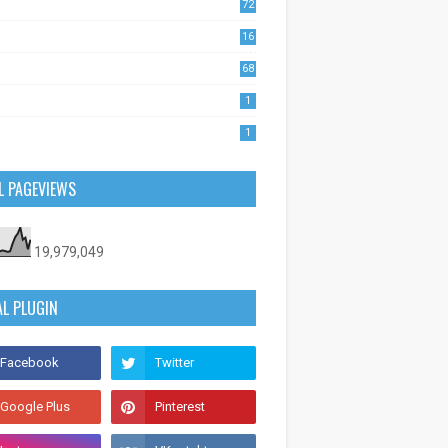
72
1
16
53
68
0
1
1
L PAGEVIEWS
19,979,049
AL PLUGIN