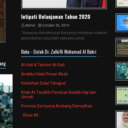
Intipati Belanjawan Tahun 2020
Admin
October 30, 2019
“Wawasan Kemakmuran Bersama membawa maksud
pertumbuhan yang lebih saksama untuk…
Buku - Datuk Dr. Zulkifli Mohamad Al Bakri
sang
Al-Kafi & Tatmim Al-Kafi
-
Anakku Inilah Pesan Abah
-
Kelebihan Solat Tahajjud
-
Kitab Al-Taudhih Panduan Ibadah Haji dan
Umrah
-
Promosi Sempena Ambang Ramadhan
-
Show All