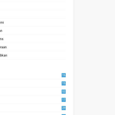
omi
an
ans
raan
dikan
16
15
52
17
1
29
0