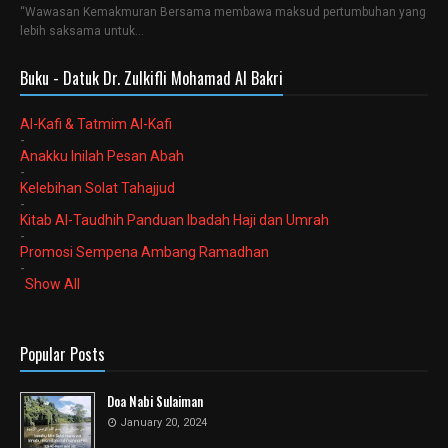
“Wawasan Kemakmuran Bersama membawa maksud pertumbuhan yang
lebih saksama untuk…
Buku - Datuk Dr. Zulkifli Mohamad Al Bakri
Al-Kafi & Tatmim Al-Kafi
-
Anakku Inilah Pesan Abah
-
Kelebihan Solat Tahajjud
-
Kitab Al-Taudhih Panduan Ibadah Haji dan Umrah
-
Promosi Sempena Ambang Ramadhan
-
Show All
Popular Posts
Doa Nabi Sulaiman
January 20, 2024