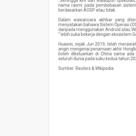
Sehingga kini dan walaupun spekulasi,
nama rasmi pada pembebasan sistem 
berdasarkan AOSP atau tidak.
Dalam wawancara akhbar yang diterb
menyatakan bahawa Sistem Operasi (OS) 
daripada menggunakan Android atau Win
" lebih suka bekerja dengan ekosistem Go
Huawei, sejak Jun 2019, telah merawa
angin mengenai penamaan akhir Hong
boleh dikeluarkan di China sama a
seluruh dunia pada suku kedua tahun 20
Sumber: Reuters & Wikipedia