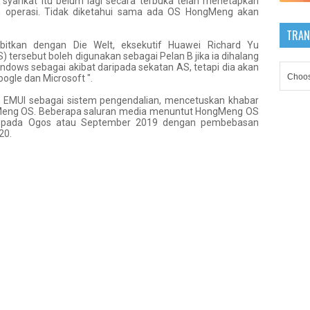
 syarikat itu belum lagi secara terbuka telah menetapkan
operasi. Tidak diketahui sama ada OS HongMeng akan
TRAN
itkan dengan Die Welt, eksekutif Huawei Richard Yu
tersebut boleh digunakan sebagai Pelan B jika ia dihalang
dows sebagai akibat daripada sekatan AS, tetapi dia akan
ogle dan Microsoft ".
t EMUI sebagai sistem pengendalian, mencetuskan khabar
Meng OS. Beberapa saluran media menuntut HongMeng OS
da pada Ogos atau September 2019 dengan pembebasan
20.