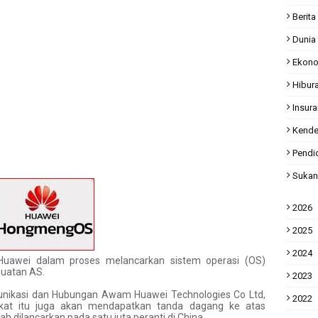
Berita
Dunia
Ekon
Hibur
Insur
Kende
Pendi
Sukan
2026
2025
2024
 Huawei dalam proses melancarkan sistem operasi (OS)
uatan AS.
2023
unikasi dan Hubungan Awam Huawei Technologies Co Ltd,
2022
kat itu juga akan mendapatkan tanda dagang ke atas
 dilancarkan pada satu juta peranti di China.