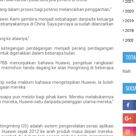
2021
ang dalam proses bagi potensi melancarkan penggantian,"
2020
uawei. Kami gembira menjadi sebahagian daripada keluarga
2019
kebanyakannya di China. Saya percaya ia sudah dilancarkan
2018
ng ke atasnya,"
2002
ya ketegangan perdagangan menjadi perang perdagangan
ntuk digerakkan dalam beberapa bulan.
TOTA
a PBB menunjukkan bahawa Huawei, pengeluar rangkaian
dah memohon tanda dagang ke atas Hongmeng di beberapa
NaN
 cip sedia maklum bahawa mengetepikan Huawei, ia boleh
agaan mereka.
SOCI
sesiapa pun melobi bagi pihak kami. Mereka melakukannya
an mereka, Huawei satu daripada pelanggan utama mereka,"
 Hóngméng OS) adalah sistem pengendalian serasi aplikasi
h Huawei sejak 2012 ke arah produk masa depan mereka.