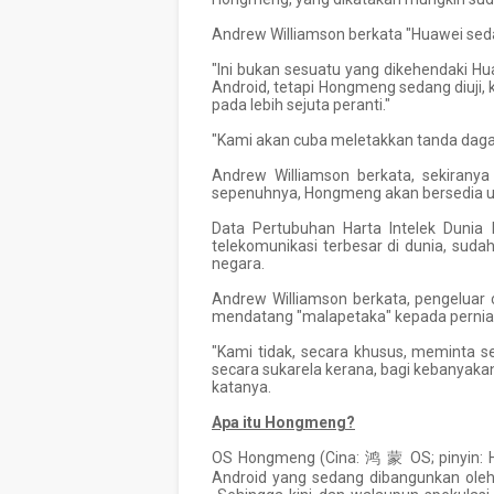
Andrew Williamson berkata "Huawei sed
"Ini bukan sesuatu yang dikehendaki H
Android, tetapi Hongmeng sedang diuji, 
pada lebih sejuta peranti."
"Kami akan cuba meletakkan tanda daga
Andrew Williamson berkata, sekiran
sepenuhnya, Hongmeng akan bersedia u
Data Pertubuhan Harta Intelek Duni
telekomunikasi terbesar di dunia, su
negara.
Andrew Williamson berkata, pengeluar
mendatang "malapetaka" kepada perni
"Kami tidak, secara khusus, meminta 
secara sukarela kerana, bagi kebanyak
katanya.
Apa itu Hongmeng?
OS Hongmeng (Cina:
OS; pinyin:
鸿
蒙
Android yang sedang dibangunkan ole