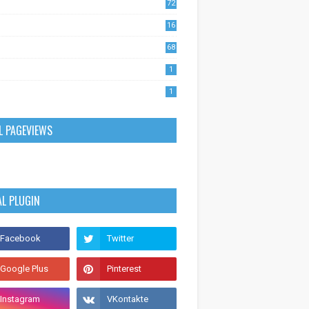
72
1
16
53
68
0
1
1
L PAGEVIEWS
AL PLUGIN