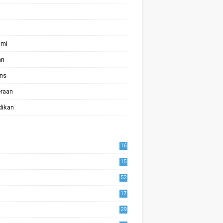
omi
an
ans
raan
dikan
16
15
52
17
1
29
0