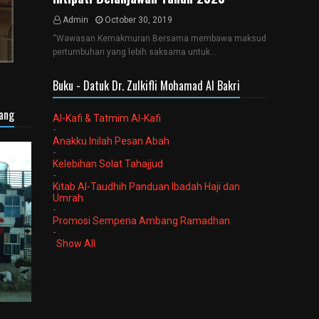
Admin
October 30, 2019
“Wawasan Kemakmuran Bersama membawa maksud
pertumbuhan yang lebih saksama untuk…
Buku - Datuk Dr. Zulkifli Mohamad Al Bakri
sang
Al-Kafi & Tatmim Al-Kafi
-
Anakku Inilah Pesan Abah
-
Kelebihan Solat Tahajjud
-
Kitab Al-Taudhih Panduan Ibadah Haji dan
Umrah
-
Promosi Sempena Ambang Ramadhan
-
Show All