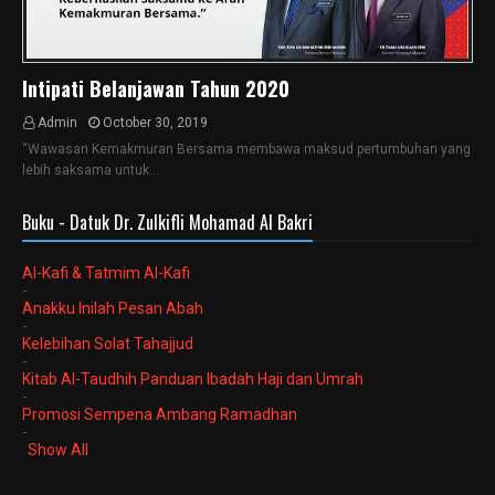
Intipati Belanjawan Tahun 2020
Admin
October 30, 2019
“Wawasan Kemakmuran Bersama membawa maksud pertumbuhan yang
lebih saksama untuk…
Buku - Datuk Dr. Zulkifli Mohamad Al Bakri
Al-Kafi & Tatmim Al-Kafi
-
Anakku Inilah Pesan Abah
-
Kelebihan Solat Tahajjud
-
Kitab Al-Taudhih Panduan Ibadah Haji dan Umrah
-
Promosi Sempena Ambang Ramadhan
-
Show All