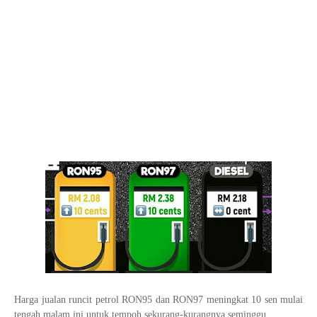
Harga jualan runcit petrol RON95 dan RON97 meningkat 10 sen mulai
tengah malam ini untuk tempoh sekurang-kurangnya seminggu.