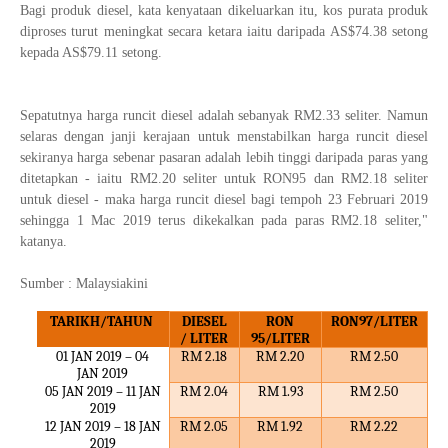
Bagi produk diesel, kata kenyataan dikeluarkan itu, kos purata produk
diproses turut meningkat secara ketara iaitu daripada AS$74.38 setong
kepada AS$79.11 setong.
Sepatutnya harga runcit diesel adalah sebanyak RM2.33 seliter. Namun
selaras dengan janji kerajaan untuk menstabilkan harga runcit diesel
sekiranya harga sebenar pasaran adalah lebih tinggi daripada paras yang
ditetapkan - iaitu RM2.20 seliter untuk RON95 dan RM2.18 seliter
untuk diesel - maka harga runcit diesel bagi tempoh 23 Februari 2019
sehingga 1 Mac 2019 terus dikekalkan pada paras RM2.18 seliter,"
katanya.
Sumber : Malaysiakini
TARIKH/TAHUN
DIESEL
RON
RON97/LITER
/ LITER
95/LITER
01 JAN 2019 – 04
RM 2.18
RM 2.20
RM 2.50
JAN 2019
05 JAN 2019 – 11 JAN
RM 2.04
RM 1.93
RM 2.50
2019
12 JAN 2019 – 18 JAN
RM 2.05
RM 1.92
RM 2.22
2019