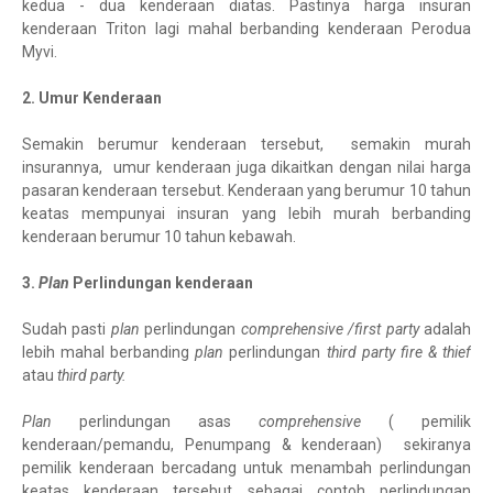
kedua - dua kenderaan diatas. Pastinya harga insuran
kenderaan Triton lagi mahal berbanding kenderaan Perodua
Myvi.
2. Umur Kenderaan
Semakin berumur kenderaan tersebut, semakin murah
insurannya, umur kenderaan juga dikaitkan dengan nilai harga
pasaran kenderaan tersebut. Kenderaan yang berumur 10 tahun
keatas mempunyai insuran yang lebih murah berbanding
kenderaan berumur 10 tahun kebawah.
3.
Plan
Perlindungan kenderaan
Sudah pasti
plan
perlindungan
comprehensive /first party
adalah
lebih mahal berbanding
plan
perlindungan
third party fire & thief
atau
third party.
Plan
perlindungan asas
comprehensive
( pemilik
kenderaan/pemandu, Penumpang & kenderaan) sekiranya
pemilik kenderaan bercadang untuk menambah perlindungan
keatas kenderaan tersebut sebagai contoh perlindungan