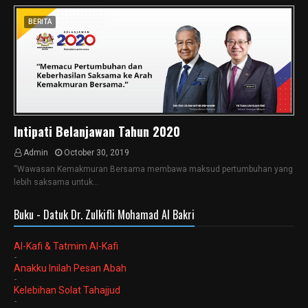
BERITA
Intipati Belanjawan Tahun 2020
Admin
October 30, 2019
“Wawasan Kemakmuran Bersama membawa maksud pertumbuhan yang
lebih saksama untuk…
Buku - Datuk Dr. Zulkifli Mohamad Al Bakri
Al-Kafi & Tatmim Al-Kafi
-
Anakku Inilah Pesan Abah
-
Kelebihan Solat Tahajjud
-