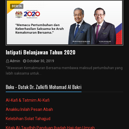
BERITA
Intipati Belanjawan Tahun 2020
Admin
October 30, 2019
“Wawasan Kemakmuran Bersama membawa maksud pertumbuhan yang
lebih saksama untuk…
Buku - Datuk Dr. Zulkifli Mohamad Al Bakri
Al-Kafi & Tatmim Al-Kafi
-
Anakku Inilah Pesan Abah
-
Kelebihan Solat Tahajjud
-
Kitab Al-Taudhih Panduan Ibadah Haji dan Umrah