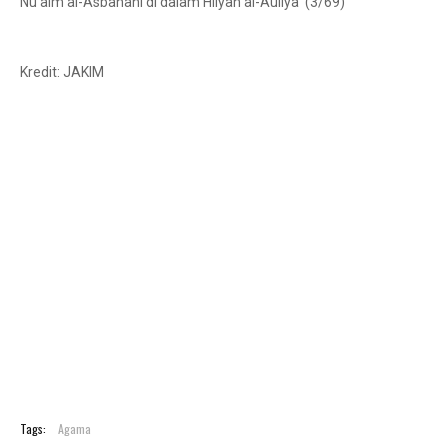
Nu’aim al-Asbahani di dalam Hilyah al-Auliya’ (3/69)
Kredit: JAKIM
Tags:
Agama