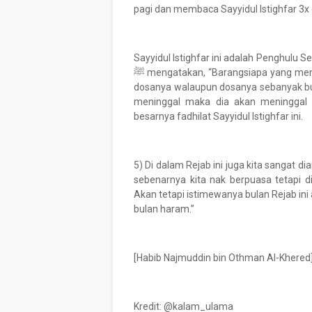
pagi dan membaca Sayyidul Istighfar 3x 
Sayyidul Istighfar ini adalah Penghulu S
ﷺ mengatakan, “Barangsiapa yang membacanya di waktu pagi maka dia akan dihapuskan segala
dosanya walaupun dosanya sebanyak buih di lautan.” Dan Nabi
meninggal maka dia akan meninggal 
besarnya fadhilat Sayyidul Istighfar ini.
5) Di dalam Rejab ini juga kita sangat d
sebenarnya kita nak berpuasa tetapi di
Akan tetapi istimewanya bulan Rejab ini
bulan haram.”
[Habib Najmuddin bin Othman Al-Khered
Kredit: @kalam_ulama