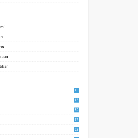
omi
an
ans
raan
dikan
16
15
52
17
1
29
0