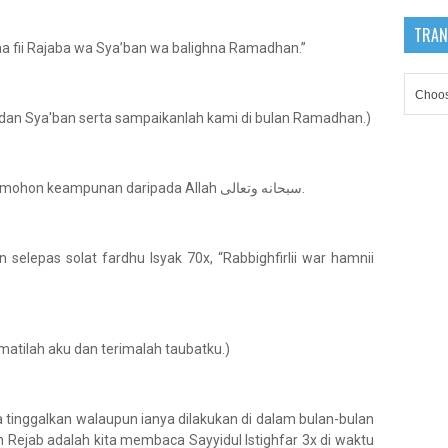
TRAN
a fii Rajaba wa Sya’ban wa balighna Ramadhan.”
ab dan Sya'ban serta sampaikanlah kami di bulan Ramadhan.)
2) Banyakkan beristighfar, bertaubat memohon keampunan daripada Allah سبحانه وتعالى.
selepas solat fardhu Isyak 70x, “Rabbighfirlii war hamnii
atilah aku dan terimalah taubatku.)
a tinggalkan walaupun ianya dilakukan di dalam bulan-bulan
n Rejab adalah kita membaca Sayyidul Istighfar 3x di waktu