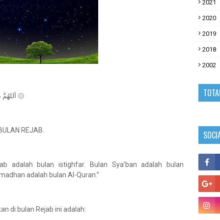
2021
2020
2019
2018
2002
TOTA
۞ اَللهُمَّ صَلِّ عَلَى سَيِّدِنَا مُحَمَّدٍ وَعَلَى آلِ سَيِّدِنَا مُحَمَّدٍ ۞
BULAN REJAB.
SOCI
b adalah bulan istighfar. Bulan Sya’ban adalah bulan
abi ﷺ dan bulan Ramadhan adalah bulan Al-Quran.”
an di bulan Rejab ini adalah: