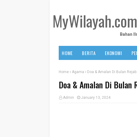
MyWilayah.co
Bahan I
HOME
BERITA
EKONOMI
PE
Home
Agama
Doa & Amalan Di Bulan Rejab
Doa & Amalan Di Bulan 
Admin
January 13, 2024