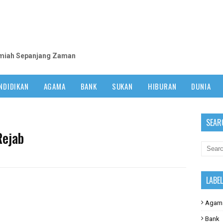
m
lmiah Sepanjang Zaman
NDIDIKAN
AGAMA
BANK
SUKAN
HIBURAN
DUNIA
SEAR
Rejab
LABE
Agam
Bank