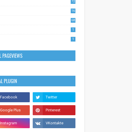
72
1
16
53
68
0
1
1
L PAGEVIEWS
AL PLUGIN