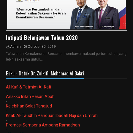
Intipati Belanjawan Tahun 2020
Admin
October 30, 2019
“Wawasan Kemakmuran Bersama membawa maksud pertumbuhan yang
lebih saksama untuk…
Buku - Datuk Dr. Zulkifli Mohamad Al Bakri
Al-Kafi & Tatmim Al-Kafi
-
Anakku Inilah Pesan Abah
-
Kelebihan Solat Tahajjud
-
Kitab Al-Taudhih Panduan Ibadah Haji dan Umrah
-
Promosi Sempena Ambang Ramadhan
-