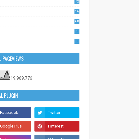
72
1
16
53
68
0
1
1
L PAGEVIEWS
19,969,776
AL PLUGIN