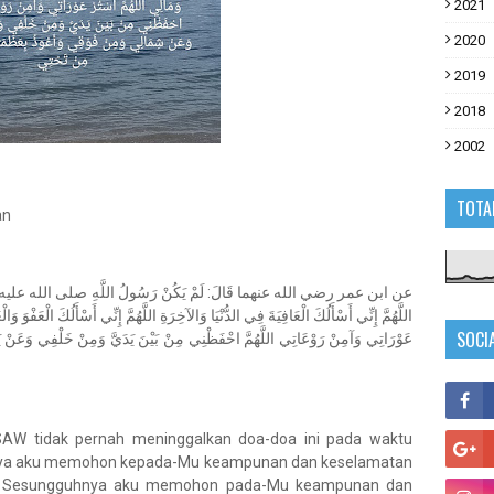
2021
2020
2019
2018
2002
TOTA
an
عن ابن عمر رضي الله عنهما قَالَ: لَمْ يَكُنْ رَسُولُ اللَّهِ صلى الله ع:
اللَّهُمَّ إِنِّي أَسْأَلُكَ الْعَافِيَةَ فِي الدُّنْيَا وَالآخِرَةِ اللَّهُمَّ إِنِّي أَسْأَلُكَ الْعَفْوَ و
SOCI
عَوْرَاتِي وَآمِنْ رَوْعَاتِي اللَّهُمَّ احْفَظْنِي مِنْ بَيْنَ يَدَيَّ وَمِنْ خَلْفِي وَعَنْ
SAW tidak pernah meninggalkan doa-doa ini pada waktu
uhnya aku memohon kepada-Mu keampunan dan keselamatan
llah! Sesungguhnya aku memohon pada-Mu keampunan dan