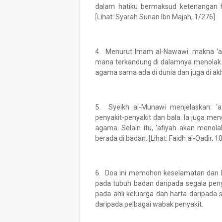
dalam hatiku bermaksud ketenangan h
[Lihat: Syarah Sunan Ibn Majah, 1/276]
4. Menurut Imam al-Nawawi: makna ‘af
mana terkandung di dalamnya menolak s
agama sama ada di dunia dan juga di akhi
5. Syeikh al-Munawi menjelaskan: ‘a
penyakit-penyakit dan bala. Ia juga men
agama. Selain itu, ‘afiyah akan menola
berada di badan. [Lihat: Faidh al-Qadir, 1
6. Doa ini memohon keselamatan dan k
pada tubuh badan daripada segala pen
pada ahli keluarga dan harta daripada 
daripada pelbagai wabak penyakit.