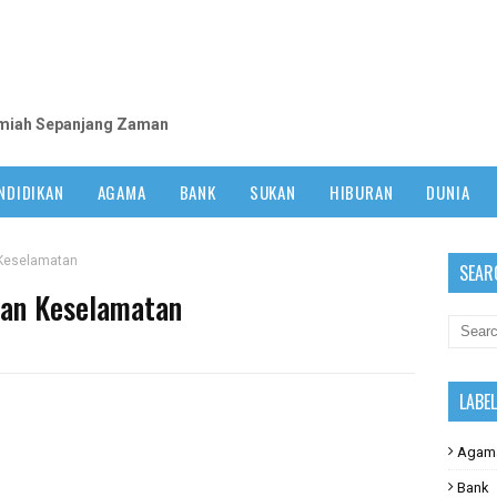
m
lmiah Sepanjang Zaman
NDIDIKAN
AGAMA
BANK
SUKAN
HIBURAN
DUNIA
Keselamatan
SEAR
an Keselamatan
LABE
Agam
Bank