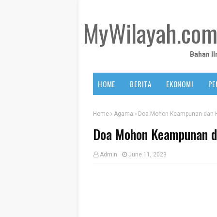
MyWilayah.co
Bahan I
HOME
BERITA
EKONOMI
PE
Home
Agama
Doa Mohon Keampunan dan 
Doa Mohon Keampunan d
Admin
June 11, 2023