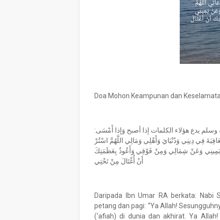
Doa Mohon Keampunan dan Keselamat
ليه وسلم يدع هؤلاء الكلمات إذا أصبح وَإذا أَمْسَى
َالْعَافِيَةَ فِي دِينِي وَدُنْيَايَ وَأَهْلِي وَمَالِي اللَّهُمَّ اسْتُرْ
 يَمِينِي وَعَنْ شِمَالِي وَمِنْ فَوْقِي وَأَعُوذُ بِعَظَمَتِكَ
أَنْ أُغْتَالَ مِنْ تَحْتِي
Daripada Ibn Umar RA berkata: Nabi 
petang dan pagi: “Ya Allah! Sesungg
(‘afiah) di dunia dan akhirat. Ya A