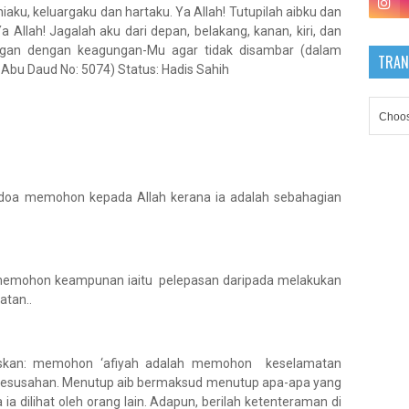
aku, keluargaku dan hartaku. Ya Allah! Tutupilah aibku dan
a Allah! Jagalah aku dari depan, belakang, kanan, kiri, dan
ngan dengan keagungan-Mu agar tidak disambar (dalam
TRAN
 Abu Daud No: 5074) Status: Hadis Sahih
erdoa memohon kepada Allah kerana ia adalah sebahagian
 memohon keampunan iaitu pelepasan daripada melakukan
atan..
askan: memohon ‘afiyah adalah memohon keselamatan
 kesusahan. Menutup aib bermaksud menutup apa-apa yang
ia dilihat oleh orang lain. Adapun, berilah ketenteraman di