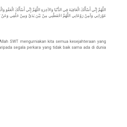
اللَّهُمَّ إِنِّي أَسْأَلُكَ الْعَافِيَةَ فِي الدُّنْيَا وَالآخِرَةِ اللَّهُمَّ إِنِّي أَسْأَلُكَ الْعَفْوَ و
عَوْرَاتِي وَآمِنْ رَوْعَاتِي اللَّهُمَّ احْفَظْنِي مِنْ بَيْنَ يَدَيَّ وَمِنْ خَلْفِي وَعَنْ
 Allah SWT mengurniakan kita semua kesejahteraan yang
ripada segala perkara yang tidak baik sama ada di dunia