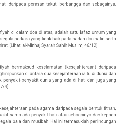
ati daripada perasan takut, berbangga dan sebagainya.
iyah di dalam doa di atas, adalah satu lafaz umum yang
egala perkara yang tidak baik pada badan dan batin serta
rat. [Lihat: al-Minhaj Syarah Sahih Muslim, 46/12]
fiyah bermaksud keselamatan (kesejahteraan) daripada
ghimpunkan di antara dua kesejahteraan iaitu di dunia dan
k penyakit-penyakit dunia yang ada di hati dan juga yang
07/4]
esejahteraan pada agama daripada segala bentuk fitnah,
yakit sama ada penyakit hati atau sebagainya dan kepada
segala bala dan musibah. Hal ini termasuklah perlindungan