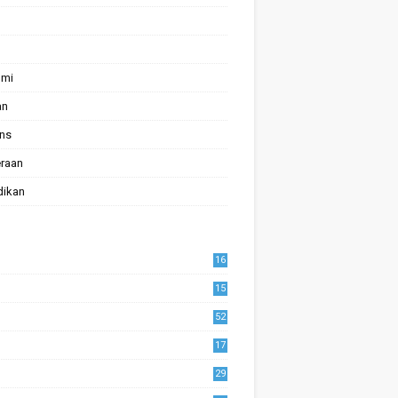
omi
an
ans
raan
dikan
16
15
52
17
1
29
0