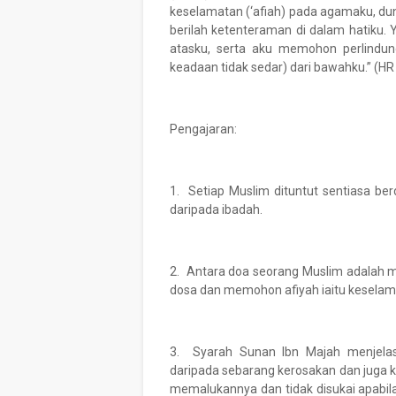
keselamatan (‘afiah) pada agamaku, duni
berilah ketenteraman di dalam hatiku. Y
atasku, serta aku memohon perlindu
keadaan tidak sedar) dari bawahku.” (HR
Pengajaran:
1. Setiap Muslim dituntut sentiasa b
daripada ibadah.
2. Antara doa seorang Muslim adalah
dosa dan memohon afiyah iaitu keselam
3. Syarah Sunan Ibn Majah menjel
daripada sebarang kerosakan dan juga
memalukannya dan tidak disukai apabila 