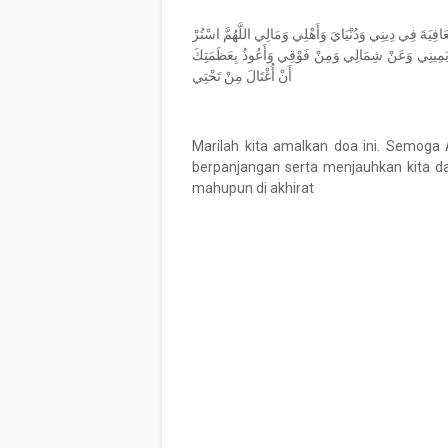
َالْعَافِيَةَ فِي دِينِي وَدُنْيَايَ وَأَهْلِي وَمَالِي اللَّهُمَّ اسْتُرْ
 يَمِينِي وَعَنْ شِمَالِي وَمِنْ فَوْقِي وَأَعُوذُ بِعَظَمَتِكَ
أَنْ أُغْتَالَ مِنْ تَحْتِي
Marilah kita amalkan doa ini. Semoga
berpanjangan serta menjauhkan kita da
mahupun di akhirat