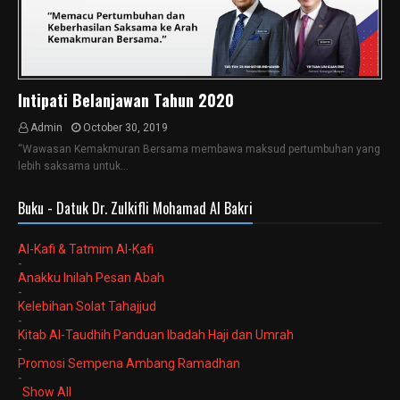
Intipati Belanjawan Tahun 2020
Admin
October 30, 2019
“Wawasan Kemakmuran Bersama membawa maksud pertumbuhan yang
lebih saksama untuk…
Buku - Datuk Dr. Zulkifli Mohamad Al Bakri
Al-Kafi & Tatmim Al-Kafi
-
Anakku Inilah Pesan Abah
-
Kelebihan Solat Tahajjud
-
Kitab Al-Taudhih Panduan Ibadah Haji dan Umrah
-
Promosi Sempena Ambang Ramadhan
-
Show All