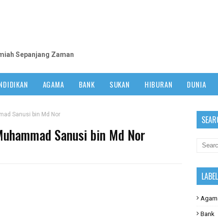
m
lmiah Sepanjang Zaman
NDIDIKAN
AGAMA
BANK
SUKAN
HIBURAN
DUNIA
mmad Sanusi bin Md Nor
SEAR
 Muhammad Sanusi bin Md Nor
LABE
Agam
Bank