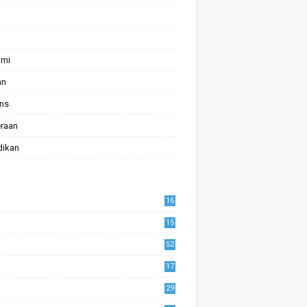
omi
an
ans
raan
dikan
16
15
52
17
1
29
0