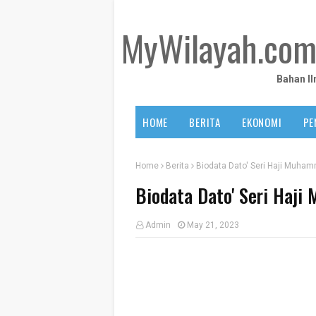
MyWilayah.co
Bahan I
HOME
BERITA
EKONOMI
PE
Home
Berita
Biodata Dato' Seri Haji Muha
Biodata Dato' Seri Haji
Admin
May 21, 2023