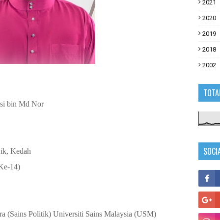
2021
2020
2019
2018
2002
TOTA
si bin Md Nor
SOCI
ik, Kedah
(Ke-14)
a (Sains Politik) Universiti Sains Malaysia (USM)