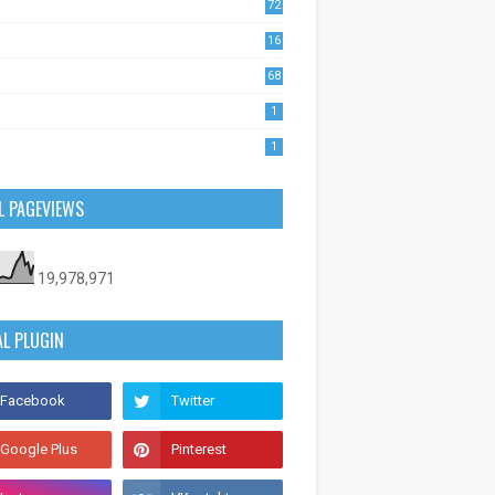
72
1
16
53
68
0
1
1
L PAGEVIEWS
19,978,971
AL PLUGIN