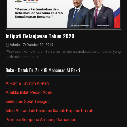
Intipati Belanjawan Tahun 2020
Admin
October 30, 2019
“Wawasan Kemakmuran Bersama membawa maksud pertumbuhan yang
lebih saksama untuk…
Buku - Datuk Dr. Zulkifli Mohamad Al Bakri
Al-Kafi & Tatmim Al-Kafi
-
Anakku Inilah Pesan Abah
-
Kelebihan Solat Tahajjud
-
Kitab Al-Taudhih Panduan Ibadah Haji dan Umrah
-
Promosi Sempena Ambang Ramadhan
-