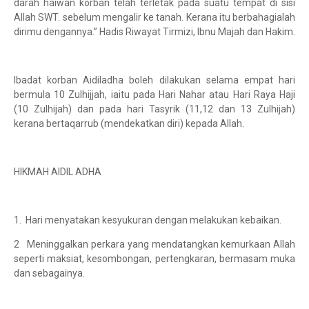
darah haiwan korban telah terletak pada suatu tempat di sisi
Allah SWT. sebelum mengalir ke tanah. Kerana itu berbahagialah
dirimu dengannya.” Hadis Riwayat Tirmizi, Ibnu Majah dan Hakim.
Ibadat korban Aidiladha boleh dilakukan selama empat hari
bermula 10 Zulhijjah, iaitu pada Hari Nahar atau Hari Raya Haji
(10 Zulhijah) dan pada hari Tasyrik (11,12 dan 13 Zulhijah)
kerana bertaqarrub (mendekatkan diri) kepada Allah.
HIKMAH AIDIL ADHA
1. Hari menyatakan kesyukuran dengan melakukan kebaikan.
2 Meninggalkan perkara yang mendatangkan kemurkaan Allah
seperti maksiat, kesombongan, pertengkaran, bermasam muka
dan sebagainya.