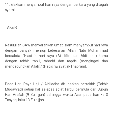
11. Elakkan menyambut hari raya dengan perkara yang ditegah
syarak.
TAKBIR
Rasulullah SAW menyarankan umat Islam menyambut hari raya
dengan banyak memuji kebesaran Allah. Nabi Muhammad
bersabda: “Hiasilah hari raya (Aildilfitri dan Aldiladha) kamu
dengan takbir, tahlil, tahmid dan taqdis (mengingati dan
mengagungkan Allah).” (Hadis riwayat al-Thabrani).
Pada Hari Raya Haji / Aidiladha disunatkan bertakbir (Takbir
Muqayyad) setiap kali selepas solat fardu, bermula dari Subuh
Hari Arafah (9 Zulhijjah) sehingga waktu Asar pada hari ke 3
Tasyriq, iaitu 13 Zulhijjah.