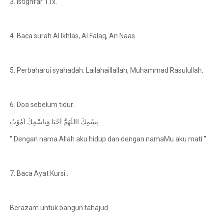
3. Istighfar 11x.
4. Baca surah Al Ikhlas, Al Falaq, An Naas.
5. Perbaharui syahadah. Lailahaillallah, Muhammad Rasulullah.
6. Doa sebelum tidur.
بِسْمِكَ االلّٰهُمَّ اَحْيَا وَبِاسْمِكَ اَمُوْتُ
" Dengan nama Allah aku hidup dan dengan namaMu aku mati "
7. Baca Ayat Kursi .
Berazam untuk bangun tahajud.