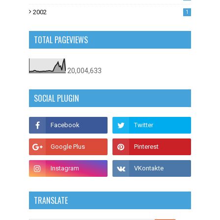
2002
1
TOTAL PAGEVIEWS
20,004,633
SOCIAL PLUGIN
TRANSLATE