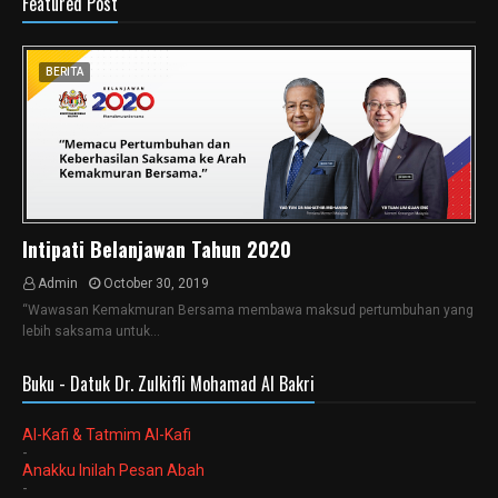
Featured Post
BERITA
Intipati Belanjawan Tahun 2020
Admin
October 30, 2019
“Wawasan Kemakmuran Bersama membawa maksud pertumbuhan yang
lebih saksama untuk…
Buku - Datuk Dr. Zulkifli Mohamad Al Bakri
Al-Kafi & Tatmim Al-Kafi
-
Anakku Inilah Pesan Abah
-