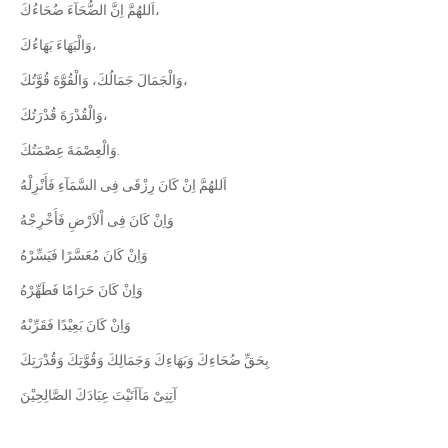
اَللهُمَّ اِنَّ الضُّحَآءَ ضُحَاءُكَ،
وَالْبَهَاءَ بَهَاءُكَ،
وَالْجَمَالَ جَمَالُكَ، وَالْقُوَّةَ قُوَّتُكَ،
وَالْقُدْرَةَ قُدْرَتُكَ،
وَالْعِصْمَةَ عِصْمَتُكَ.
اَللهُمَّ اِنْ كَانَ رِزْقَى فِى السَّمَآءِ فَأَنْزِلْهُ
وَاِنْ كَانَ فِى اْلاَرْضِ فَأَخْرِجْهُ
وَاِنْ كَانَ مُعَسَّرًا فَيَسِّرْهُ
وَاِنْ كَانَ حَرَامًا فَطَهِّرْهُ
وَاِنْ كَانَ بَعِيْدًا فَقَرِّبْهُ
بِحَقِّ ضُحَاءِكَ وَبَهَاءِكَ وَجَمَالِكَ وَقُوَّتِكَ وَقُدْرَتِكَ
آتِنِىْ مَآاَتَيْتَ عِبَادَكَ الصَّالِحِيْنَ