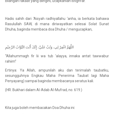
bilangan rakaat yang diingini, ucapkanlah istighfar.
Hadis sahih dari ‘Aisyah radhiyallahu ‘anha, ia berkata bahawa
Rasulullah SAW, di mana diriwayatkan selesai Solat Sunat
Dhuha, baginda membaca doa Dhuha / mengucapkan,
اللَّهُمَّ اغْفِرْ لِي، وَتُبْ عَلَيَّ، إِنَّكَ أَنْتَ التَّوَّابُ الرَّحِيْمِ
“Allahummagh fir lii wa tub ‘alayya, innaka antat tawwabur
rahiim”
Ertinya: Ya Allah, ampunilah aku dan terimalah taubatku,
sesungguhnya Engkau Maha Penerima Taubat lagi Maha
Penyayang) sampai baginda membacanya seratus kali.
(HR. Bukhari dalam Al-Adab Al-Mufrad, no. 619.)
Kita juga boleh membacakan Doa Dhuha ini: