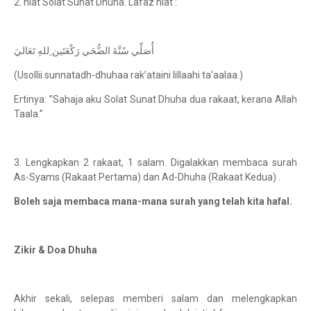
2. niat Solat Sunat Dhuha. Lafaz niat :
أُصَلِّي سُنَّةَ الضُّحَي رَكْعَتَين ِللهِ تَعَاليَ
(Usollii sunnatadh-dhuhaa rak’ataini lillaahi ta’aalaa.)
Ertinya: ”Sahaja aku Solat Sunat Dhuha dua rakaat, kerana Allah
Taala.”
3. Lengkapkan 2 rakaat, 1 salam. Digalakkan membaca surah
As-Syams (Rakaat Pertama) dan Ad-Dhuha (Rakaat Kedua) .
Boleh saja membaca mana-mana surah yang telah kita hafal.
Zikir & Doa Dhuha
Akhir sekali, selepas memberi salam dan melengkapkan