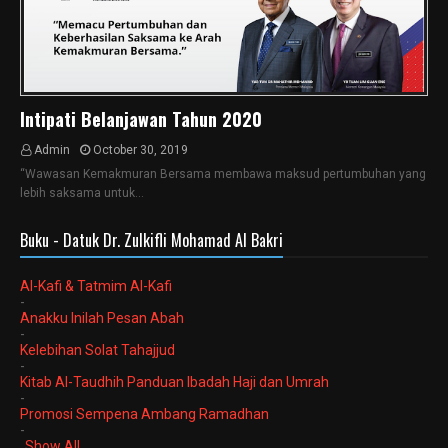
Intipati Belanjawan Tahun 2020
Admin
October 30, 2019
“Wawasan Kemakmuran Bersama membawa maksud pertumbuhan yang
lebih saksama untuk…
Buku - Datuk Dr. Zulkifli Mohamad Al Bakri
Al-Kafi & Tatmim Al-Kafi
-
Anakku Inilah Pesan Abah
-
Kelebihan Solat Tahajjud
-
Kitab Al-Taudhih Panduan Ibadah Haji dan Umrah
-
Promosi Sempena Ambang Ramadhan
-
Show All