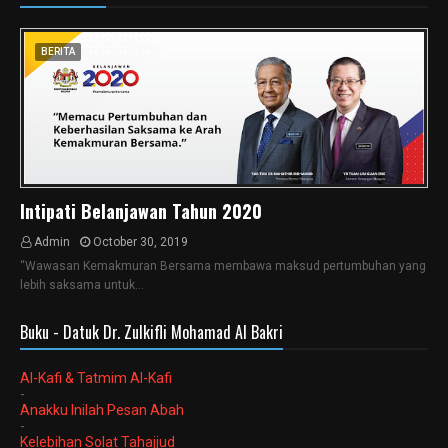
BERITA
Intipati Belanjawan Tahun 2020
Admin
October 30, 2019
“Wawasan Kemakmuran Bersama membawa maksud pertumbuhan yang
lebih saksama untuk…
Buku - Datuk Dr. Zulkifli Mohamad Al Bakri
Al-Kafi & Tatmim Al-Kafi
-
Anakku Inilah Pesan Abah
-
Kelebihan Solat Tahajjud