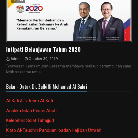
BERITA
Intipati Belanjawan Tahun 2020
Admin
October 30, 2019
“Wawasan Kemakmuran Bersama membawa maksud pertumbuhan yang
lebih saksama untuk…
Buku - Datuk Dr. Zulkifli Mohamad Al Bakri
Al-Kafi & Tatmim Al-Kafi
-
Anakku Inilah Pesan Abah
-
Kelebihan Solat Tahajjud
-
Kitab Al-Taudhih Panduan Ibadah Haji dan Umrah
-