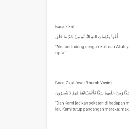
Baca 3 kali
أَعُوذُ بِكَلِمَاتِ اللهِ التَّامَّةِ مِنْ شَرِّ مَا خَلَقَ
"Aku berlindung dengan kalimah Allah
cipta."
Baca 7 kali (ayat 9 surah Yasin)
َدًّا وَمِنْ خَلْفِهِمْ سَدًّا فَأَغْشَيْنَاهُمْ فَهُمْ لَا يُبْصِرُونَ
"Dan Kami jadikan sekatan di hadapan m
lalu Kami tutup pandangan mereka; maka