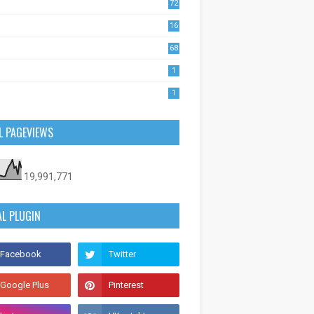
72
1
16
53
68
0
1
1
L PAGEVIEWS
19,991,771
AL PLUGIN