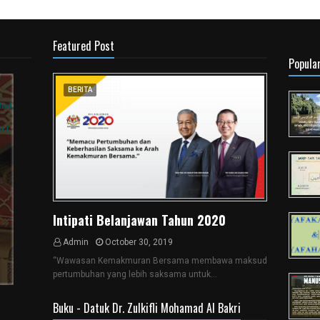
Featured Post
Popula
BERITA
Intipati Belanjawan Tahun 2020
Admin
October 30, 2019
“Wawasan Kemakmuran Bersama membawa maksud
pertumbuhan yang lebih saksama untuk…
Buku - Datuk Dr. Zulkifli Mohamad Al Bakri