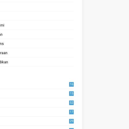
omi
an
ans
raan
dikan
16
15
52
17
1
29
0