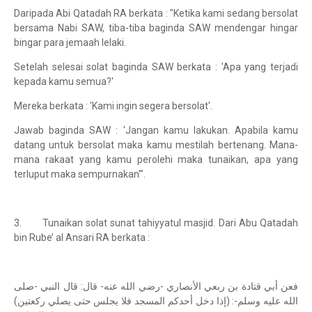
Daripada Abi Qatadah RA berkata : "Ketika kami sedang bersolat
bersama Nabi SAW, tiba-tiba baginda SAW mendengar hingar
bingar para jemaah lelaki.
Setelah selesai solat baginda SAW berkata : 'Apa yang terjadi
kepada kamu semua?'
Mereka berkata : 'Kami ingin segera bersolat'.
Jawab baginda SAW : 'Jangan kamu lakukan. Apabila kamu
datang untuk bersolat maka kamu mestilah bertenang. Mana-
mana rakaat yang kamu perolehi maka tunaikan, apa yang
terluput maka sempurnakan'".
3. Tunaikan solat sunat tahiyyatul masjid. Dari Abu Qatadah
bin Rube’ al Ansari RA berkata :
فعن أبي قتادة بن ربعي الأنصاري -رضي الله عنه- قال: قال النبي -صلى
الله عليه وسلم-: (إذا دخل أحدكم المسجد فلا يجلس حتى يصلي ركعتين)