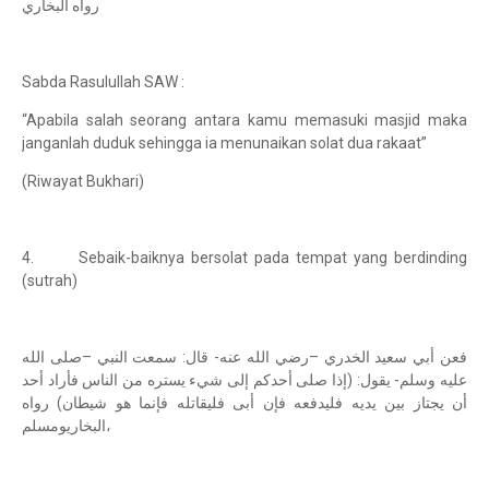
رواه البخاري
Sabda Rasulullah SAW :
“Apabila salah seorang antara kamu memasuki masjid maka
janganlah duduk sehingga ia menunaikan solat dua rakaat”
(Riwayat Bukhari)
4. Sebaik-baiknya bersolat pada tempat yang berdinding
(sutrah)
فعن أبي سعيد الخدري –رضي الله عنه- قال: سمعت النبي –صلى الله
عليه وسلم- يقول: (إذا صلى أحدكم إلى شيء يستره من الناس فأراد أحد
أن يجتاز بين يديه فليدفعه فإن أبى فليقاتله فإنما هو شيطان) رواه
البخاريومسلم،