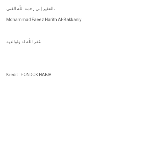
‎الفقير إلى رحمة اللّه الغني،
Mohammad Faeez Harith Al-Bakkaniy
‎غفر اللّه له ولوالديه
Kredit : PONDOK HABIB