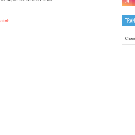
TRAN
aakob