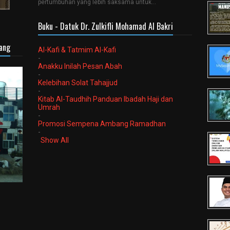
pertumbuhan yang lebih saksama untuk…
Buku - Datuk Dr. Zulkifli Mohamad Al Bakri
sang
Al-Kafi & Tatmim Al-Kafi
-
Anakku Inilah Pesan Abah
-
Kelebihan Solat Tahajjud
-
Kitab Al-Taudhih Panduan Ibadah Haji dan
Umrah
-
Promosi Sempena Ambang Ramadhan
-
Show All