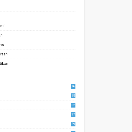
omi
an
ans
raan
dikan
16
15
52
17
1
29
0