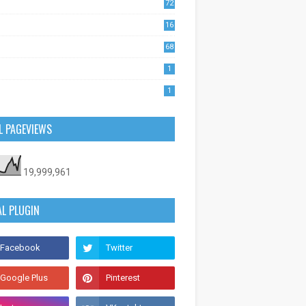
72
1
16
53
68
0
1
1
L PAGEVIEWS
19,999,961
AL PLUGIN