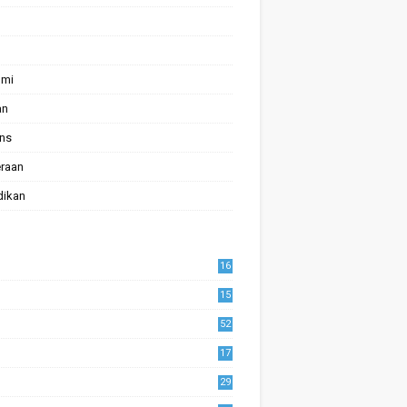
omi
an
ans
raan
dikan
16
15
52
17
1
29
0