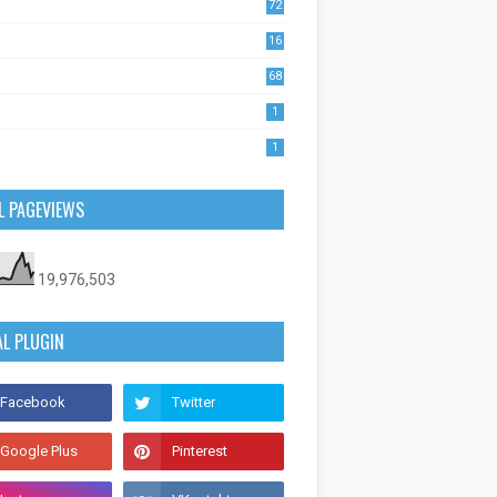
72
1
16
53
68
0
1
1
L PAGEVIEWS
19,976,503
AL PLUGIN