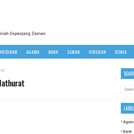
m
lmiah Sepanjang Zaman
NDIDIKAN
AGAMA
BANK
SUKAN
HIBURAN
DUNIA
rat
SEAR
Mathurat
LABE
Agam
Bank