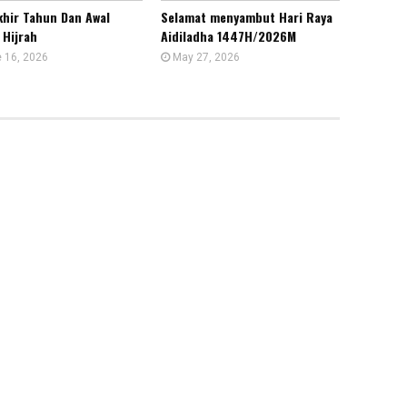
khir Tahun Dan Awal
Selamat menyambut Hari Raya
 Hijrah
Aidiladha 1447H/2026M
 16, 2026
May 27, 2026