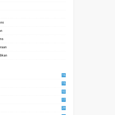
omi
an
ans
raan
dikan
16
15
52
17
1
29
0