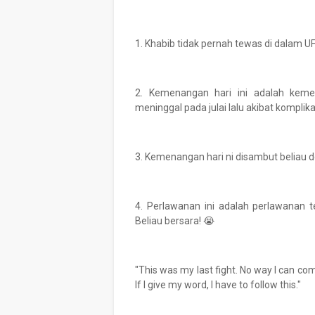
1. Khabib tidak pernah tewas di dalam U
2. Kemenangan hari ini adalah keme
meninggal pada julai lalu akibat komplik
3. Kemenangan hari ni disambut beliau d
4. Perlawanan ini adalah perlawanan te
Beliau bersara! 😭
"This was my last fight. No way I can come 
If I give my word, I have to follow this."