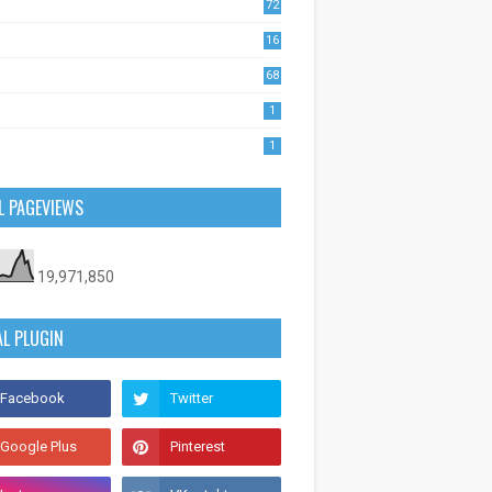
72
1
16
53
68
0
1
1
L PAGEVIEWS
19,971,850
AL PLUGIN