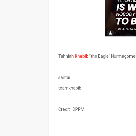
Tahniah
Khabib
"the Eagle" Nurmagomed
santai
teamkhabib
Credit : DPPM