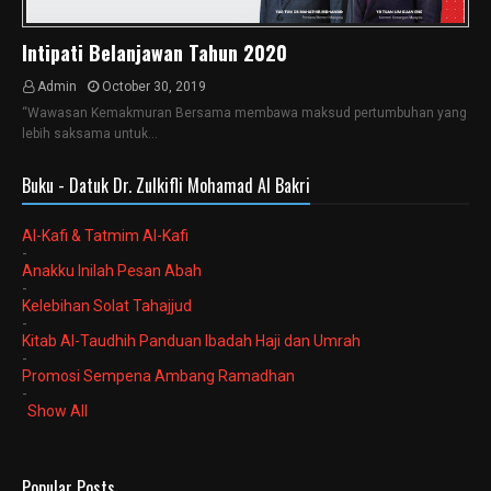
Intipati Belanjawan Tahun 2020
Admin
October 30, 2019
“Wawasan Kemakmuran Bersama membawa maksud pertumbuhan yang
lebih saksama untuk…
Buku - Datuk Dr. Zulkifli Mohamad Al Bakri
Al-Kafi & Tatmim Al-Kafi
-
Anakku Inilah Pesan Abah
-
Kelebihan Solat Tahajjud
-
Kitab Al-Taudhih Panduan Ibadah Haji dan Umrah
-
Promosi Sempena Ambang Ramadhan
-
Show All
Popular Posts