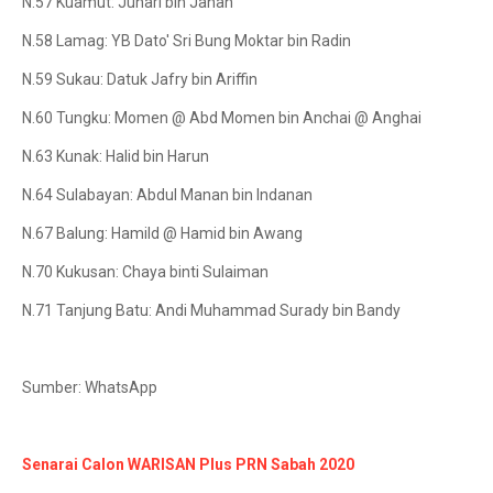
N.57 Kuamut: Juhari bin Janan
N.58 Lamag: YB Dato' Sri Bung Moktar bin Radin
N.59 Sukau: Datuk Jafry bin Ariffin
N.60 Tungku: Momen @ Abd Momen bin Anchai @ Anghai
N.63 Kunak: Halid bin Harun
N.64 Sulabayan: Abdul Manan bin Indanan
N.67 Balung: Hamild @ Hamid bin Awang
N.70 Kukusan: Chaya binti Sulaiman
N.71 Tanjung Batu: Andi Muhammad Surady bin Bandy
Sumber: WhatsApp
Senarai Calon WARISAN Plus PRN Sabah 2020