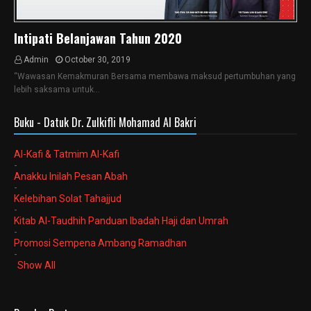
Intipati Belanjawan Tahun 2020
Admin
October 30, 2019
“Wawasan Kemakmuran Bersama membawa maksud pertumbuhan yang
lebih saksama untuk…
Buku - Datuk Dr. Zulkifli Mohamad Al Bakri
Al-Kafi & Tatmim Al-Kafi
-
Anakku Inilah Pesan Abah
-
Kelebihan Solat Tahajjud
-
Kitab Al-Taudhih Panduan Ibadah Haji dan Umrah
-
Promosi Sempena Ambang Ramadhan
-
Show All