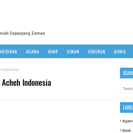
m
lmiah Sepanjang Zaman
NDIDIKAN
AGAMA
BANK
SUKAN
HIBURAN
DUNIA
h Indonesia
SEAR
 Acheh Indonesia
LABE
Agam
Bank