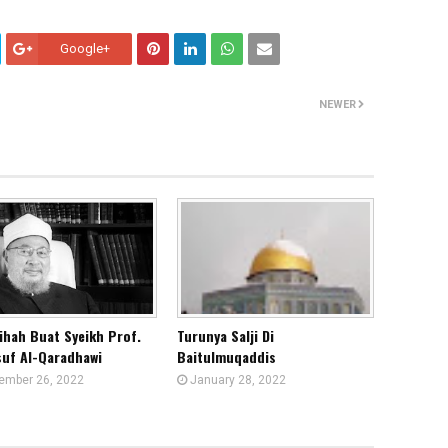
Google+
NEWER
ihah Buat Syeikh Prof.
Turunya Salji Di
suf Al-Qaradhawi
Baitulmuqaddis
ember 26, 2022
January 28, 2022