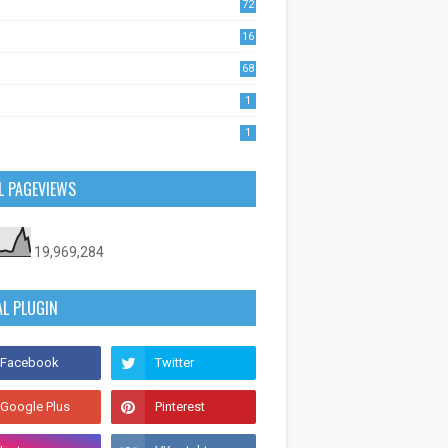
72
1
16
53
68
0
1
1
L PAGEVIEWS
19,969,284
AL PLUGIN