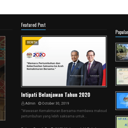
Featured Post
Popula
BERITA
Intipati Belanjawan Tahun 2020
Admin
October 30, 2019
“Wawasan Kemakmuran Bersama membawa maksud
pertumbuhan yang lebih saksama untuk…