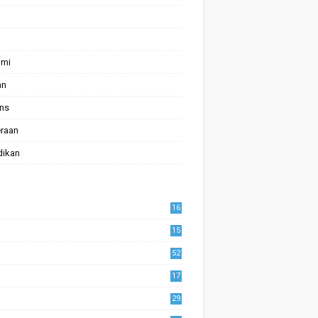
omi
an
ans
raan
dikan
16
15
52
17
1
29
0