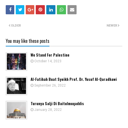
OLDER
NEWER
You may like these posts
We Stand For Palestine
October 14, 2023
Al-Fatihah Buat Syeikh Prof. Dr. Yusuf Al-Qaradhawi
September 26, 2022
Turunya Salji Di Baitulmuqaddis
January 28, 2022