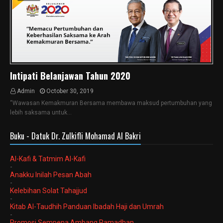
Intipati Belanjawan Tahun 2020
Admin
October 30, 2019
“Wawasan Kemakmuran Bersama membawa maksud pertumbuhan yang
lebih saksama untuk…
Buku - Datuk Dr. Zulkifli Mohamad Al Bakri
Al-Kafi & Tatmim Al-Kafi
-
Anakku Inilah Pesan Abah
-
Kelebihan Solat Tahajjud
-
Kitab Al-Taudhih Panduan Ibadah Haji dan Umrah
-
Promosi Sempena Ambang Ramadhan