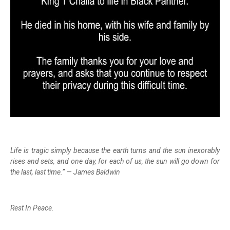
Life is tragic simply because the earth turns and the sun inexorably
rises and sets, and one day, for each of us, the sun will go down for
the last, last time.” — James Baldwin
Rest In Peace.