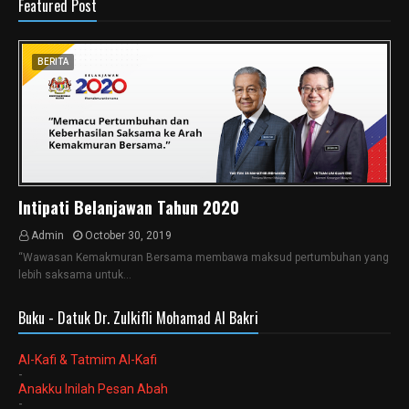
Featured Post
BERITA
Intipati Belanjawan Tahun 2020
Admin
October 30, 2019
“Wawasan Kemakmuran Bersama membawa maksud pertumbuhan yang
lebih saksama untuk…
Buku - Datuk Dr. Zulkifli Mohamad Al Bakri
Al-Kafi & Tatmim Al-Kafi
-
Anakku Inilah Pesan Abah
-