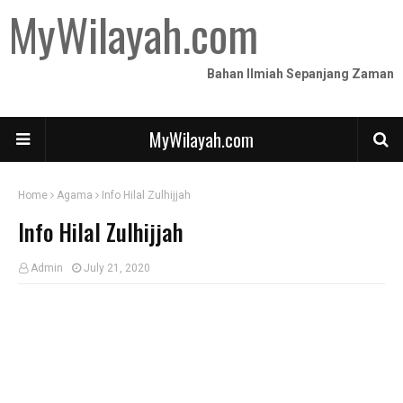
MyWilayah.com
Bahan Ilmiah Sepanjang Zaman
MyWilayah.com
Home
Agama
Info Hilal Zulhijjah
Info Hilal Zulhijjah
Admin
July 21, 2020