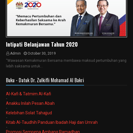
Intipati Belanjawan Tahun 2020
Admin
October 30, 2019
“Wawasan Kemakmuran Bersama membawa maksud pertumbuhan yang
lebih saksama untuk…
Buku - Datuk Dr. Zulkifli Mohamad Al Bakri
Al-Kafi & Tatmim Al-Kafi
-
Anakku Inilah Pesan Abah
-
Kelebihan Solat Tahajjud
-
Kitab Al-Taudhih Panduan Ibadah Haji dan Umrah
-
Promosi Sempena Ambang Ramadhan