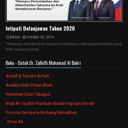
Intipati Belanjawan Tahun 2020
Admin
October 30, 2019
“Wawasan Kemakmuran Bersama membawa maksud pertumbuhan yang
lebih saksama untuk…
Buku - Datuk Dr. Zulkifli Mohamad Al Bakri
Al-Kafi & Tatmim Al-Kafi
-
Anakku Inilah Pesan Abah
-
Kelebihan Solat Tahajjud
-
Kitab Al-Taudhih Panduan Ibadah Haji dan Umrah
-
Promosi Sempena Ambang Ramadhan
-
Show All