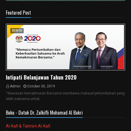
Featured Post
BERITA
Intipati Belanjawan Tahun 2020
Admin
October 30, 2019
“Wawasan Kemakmuran Bersama membawa maksud pertumbuhan yang
lebih saksama untuk…
Buku - Datuk Dr. Zulkifli Mohamad Al Bakri
Al-Kafi & Tatmim Al-Kafi
-