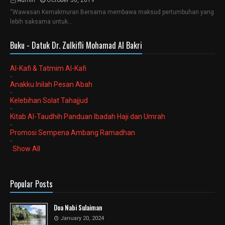
Admin
October 30, 2019
“Wawasan Kemakmuran Bersama membawa maksud pertumbuhan yang
lebih saksama untuk…
Buku - Datuk Dr. Zulkifli Mohamad Al Bakri
Al-Kafi & Tatmim Al-Kafi
-
Anakku Inilah Pesan Abah
-
Kelebihan Solat Tahajjud
-
Kitab Al-Taudhih Panduan Ibadah Haji dan Umrah
-
Promosi Sempena Ambang Ramadhan
-
Show All
Popular Posts
Doa Nabi Sulaiman
January 20, 2024