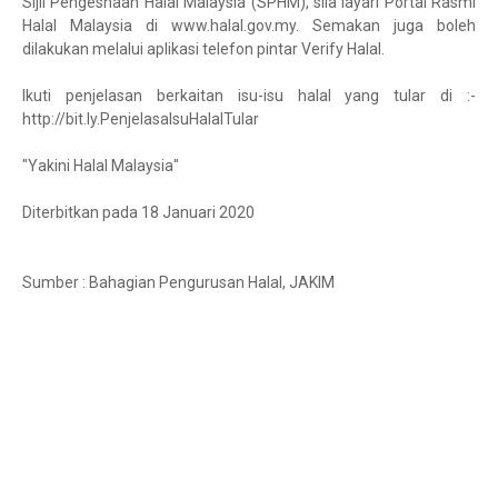
Sijil Pengeshaan Halal Malaysia (SPHM), sila layari Portal Rasmi
Halal Malaysia di www.halal.gov.my. Semakan juga boleh
dilakukan melalui aplikasi telefon pintar Verify Halal.
Ikuti penjelasan berkaitan isu-isu halal yang tular di :-
http://bit.ly.PenjelasaIsuHalalTular
"Yakini Halal Malaysia"
Diterbitkan pada 18 Januari 2020
Sumber : Bahagian Pengurusan Halal, JAKIM