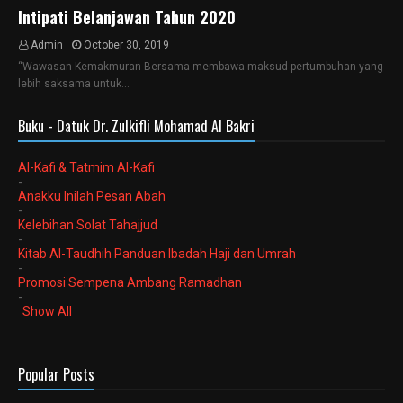
Intipati Belanjawan Tahun 2020
Admin
October 30, 2019
“Wawasan Kemakmuran Bersama membawa maksud pertumbuhan yang
lebih saksama untuk…
Buku - Datuk Dr. Zulkifli Mohamad Al Bakri
Al-Kafi & Tatmim Al-Kafi
-
Anakku Inilah Pesan Abah
-
Kelebihan Solat Tahajjud
-
Kitab Al-Taudhih Panduan Ibadah Haji dan Umrah
-
Promosi Sempena Ambang Ramadhan
-
Show All
Popular Posts