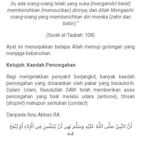
itu ada orang-orang lelaki yang suka (mengambil berat)
membersihkan (mensucikan) dirinya; dan Allah Mengasihi
orang-orang yang membersihkan diri mereka (zahir dan
batin).”
(Surah al-Taubah: 108)
Ayat ini menunjukkan betapa Allah memuji golongan yang
menjaga kebersihan.
Ketujuh: Kaedah Pencegahan
Bagi mengelakkan penyakit berjangkit, banyak kaedah
pencegahan yang disarankan oleh pakar yang berautoriti.
Dalam Islam, Rasulullah SAW telah memberikan asas
pencegahan yang baik melalui udara (
airbone
), titisan
(
droplet
) mahupun sentuhan (
contact
).
Daripada Ibnu Abbas RA:
أَنَّ النَّبِيَّ صَلَّى اللَّهُ عَلَيْهِ وَسَلَّمَ نَهَى أَنْ يُتَنَفَّسَ فِي الْإِنَاءِ أَوْ يُنْفَخَ
فِيهِ