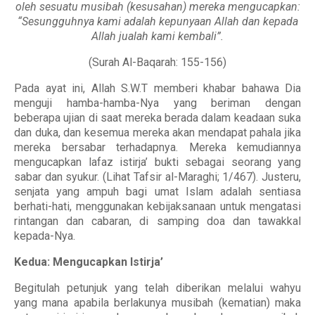
oleh sesuatu musibah (kesusahan) mereka mengucapkan:
“Sesungguhnya kami adalah kepunyaan Allah dan kepada
Allah jualah kami kembali”.
(Surah Al-Baqarah: 155-156)
Pada ayat ini, Allah S.W.T memberi khabar bahawa Dia
menguji hamba-hamba-Nya yang beriman dengan
beberapa ujian di saat mereka berada dalam keadaan suka
dan duka, dan kesemua mereka akan mendapat pahala jika
mereka bersabar terhadapnya. Mereka kemudiannya
mengucapkan lafaz istirja’ bukti sebagai seorang yang
sabar dan syukur. (Lihat Tafsir al-Maraghi; 1/467). Justeru,
senjata yang ampuh bagi umat Islam adalah sentiasa
berhati-hati, menggunakan kebijaksanaan untuk mengatasi
rintangan dan cabaran, di samping doa dan tawakkal
kepada-Nya.
Kedua: Mengucapkan Istirja’
Begitulah petunjuk yang telah diberikan melalui wahyu
yang mana apabila berlakunya musibah (kematian) maka