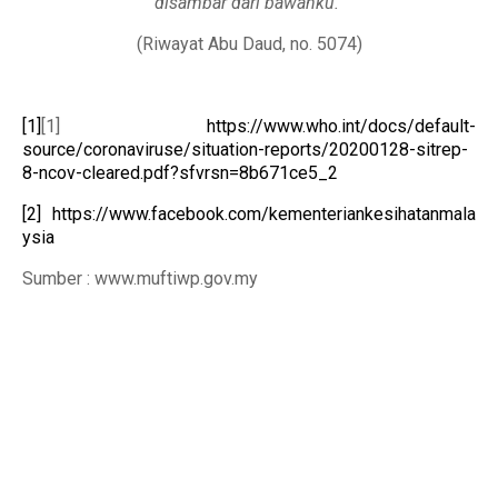
disambar dari bawahku.”
(Riwayat Abu Daud, no. 5074)
[1]
[1]
https://www.who.int/docs/default-
source/coronaviruse/situation-reports/20200128-sitrep-
8-ncov-cleared.pdf?sfvrsn=8b671ce5_2
[2]
https://www.facebook.com/kementeriankesihatanmala
ysia
Sumber : www.muftiwp.gov.my