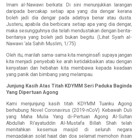
Imam al-Nawawi berkata: Di sini menunjukkan larangan
daripada bercakap setiap apa yang dia dengar kerana
boleh jadi dia dengar pada adatnya benar atau dusta.
Justeru, apabila dia berbicara setiap apa yang dia dengar,
maka sesungguhnya dia telah mendustakan dengan berita-
beritanya yang boleh jadi bukan begitu. (Lihat Syarh al-
Nawawi ‘ala Sahih Muslim, 1/75)
Oleh itu, marilah sama-sama kita menginsafi supaya jangan
kita menjadi penyebab ke arah ketidakbaikan atau dengan
kenyataan dan hebahan kita membawa kepada keadaan
yang panik dan bimbang yang melampau.
Junjung Kasih Atas Titah KDYMM Seri Paduka Baginda
Yang Dipertuan Agong
Kami menjunjung kasih titah KDYMM Tuanku Agong
berhubung Novel Coronavirus (2019-nCoV). Kebawah Duli
yang Maha Mulia Yang di-Pertuan Agong Al-Sultan
Abdullah Ri'ayatuddin Al-Mustafa Billah Shah telah
menitahkan kesemua masjid di seluruh negara
mengadakan solat hajat dan doa selamat memohon ihsan