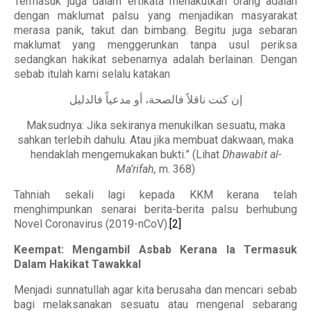
Termasuk juga dalam ertikata menakutkan orang adalah
dengan maklumat palsu yang menjadikan masyarakat
merasa panik, takut dan bimbang. Begitu juga sebaran
maklumat yang menggerunkan tanpa usul periksa
sedangkan hakikat sebenarnya adalah berlainan. Dengan
sebab itulah kami selalu katakan
إن كنت ناقلاً فالصحة، أو مدعياً فالدليل
Maksudnya: Jika sekiranya menukilkan sesuatu, maka
sahkan terlebih dahulu. Atau jika membuat dakwaan, maka
hendaklah mengemukakan bukti.” (Lihat
Dhawabit al-
Ma’rifah,
m. 368)
Tahniah sekali lagi kepada KKM kerana telah
menghimpunkan senarai berita-berita palsu berhubung
Novel Coronavirus (2019-nCoV).
[2]
Keempat: Mengambil Asbab Kerana Ia Termasuk
Dalam Hakikat Tawakkal
Menjadi sunnatullah agar kita berusaha dan mencari sebab
bagi melaksanakan sesuatu atau mengenal sebarang