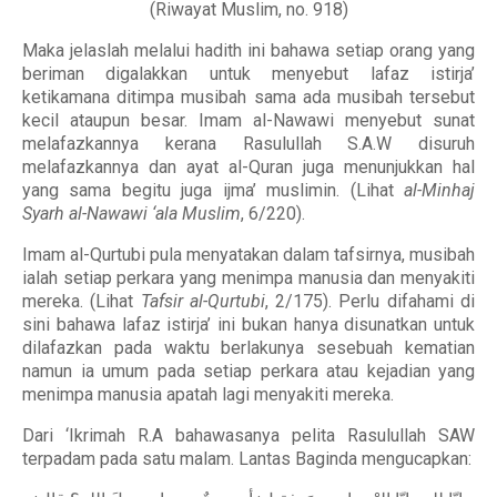
(Riwayat Muslim, no. 918)
Maka jelaslah melalui hadith ini bahawa setiap orang yang
beriman digalakkan untuk menyebut lafaz istirja’
ketikamana ditimpa musibah sama ada musibah tersebut
kecil ataupun besar. Imam al-Nawawi menyebut sunat
melafazkannya kerana Rasulullah S.A.W disuruh
melafazkannya dan ayat al-Quran juga menunjukkan hal
yang sama begitu juga ijma’ muslimin. (Lihat
al-Minhaj
Syarh al-Nawawi ‘ala Muslim
, 6/220).
Imam al-Qurtubi pula menyatakan dalam tafsirnya, musibah
ialah setiap perkara yang menimpa manusia dan menyakiti
mereka. (Lihat
Tafsir al-Qurtubi
, 2/175). Perlu difahami di
sini bahawa lafaz istirja’ ini bukan hanya disunatkan untuk
dilafazkan pada waktu berlakunya sesebuah kematian
namun ia umum pada setiap perkara atau kejadian yang
menimpa manusia apatah lagi menyakiti mereka.
Dari ‘Ikrimah R.A bahawasanya pelita Rasulullah SAW
terpadam pada satu malam. Lantas Baginda mengucapkan: