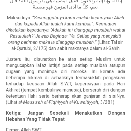
إنّا للهِ وإنّا إليْه راجعونَ. فقيل: أمصيبةٌ هي يا رسولَ اللهِ؟ قال:
نعم، كلُّ ما آذى المؤمنَ فهو مصيبةٌ.
Maksudnya:
“Sesungguhnya kami adalah kepunyaan Allah
dan kepada Allah jualah kami kembali”. Kemudian
dikatakan kepadanya: ‘Adakah ini dianggap musibah wahai
Rasulullah?’ Jawab Baginda: ‘Ya. Setiap yang menyakiti
orang beriman maka ia dianggap musibah.”
(Lihat: Tafsir
al-Qurtubi, 2/175) dan sabit maknanya dalam al-Sahih
Justeru itu, disunatkan ke atas setiap Muslim untuk
mengucapkan lafaz istirja’ pada setiap musibah ataupun
dugaan yang menimpa diri mereka. Ini kerana ada
beberapa hikmah di sebaliknya termasuklah pengakuan
terhadap keesaan Allah S.W.T, kepercayaan pada Hari
Akhirat (tempat kembalinya manusia), berserah diri dengan
ketentuan Ilahi serta berharap akan ganjaran di sisiNya.
(Lihat
al-Mausu’ah al-Fiqhiyyah al-Kuwaitiyyah
, 3/281)
Ketiga: Jangan Sesekali Menakutkan Dengan
Hebahan Yang Tidak Tepat
Firman Allah SWT: