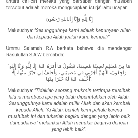
antara ciri-ciri mereka yang bersabar dengan musibah
tersebut adalah mereka mengucapkan istirja’ iaitu ucapan:
إِنَّا لِلَّهِ وَإِنَّآ إِلَيۡهِ رَٰجِعُونَ
Maksudnya:
"Sesungguhnya kami adalah kepunyaan Allah
dan kepada Allah jualah kami kembali”.
Ummu Salamah R.A berkata bahawa dia mendengar
Rasulullah S.A.W bersabda:
"مَا مِنْ مُسْلِمٍ تُصِيبُهُ مُصِيبَةٌ، فَيَقُولُ مَا أَمَرَهُ اللهُ: إِنَّا لِلَّهِ وَإِنَّا إِلَيْهِ
رَاجِعُونَ، اللهُمَّ أْجُرْنِي فِي مُصِيبَتِي، وَأَخْلِفْ لِي خَيْرًا مِنْهَا، إِلَّا
أَخْلَفَ اللهُ لَهُ خَيْرًا مِنْهَا".
Maksudnya:
"Tidaklah seorang mukmin tertimpa musibah
lalu ia membaca apa yang telah diperintahkan oleh Allah,
‘Sesungguhnya kami adalah milik Allah dan akan kembali
kepada Allah. Ya Allah, berilah kami pahala karena
mushibah ini dan tukarlah bagiku dengan yang lebih baik
daripadanya.' melainkan Allah menukar baginya dengan
yang lebih baik".