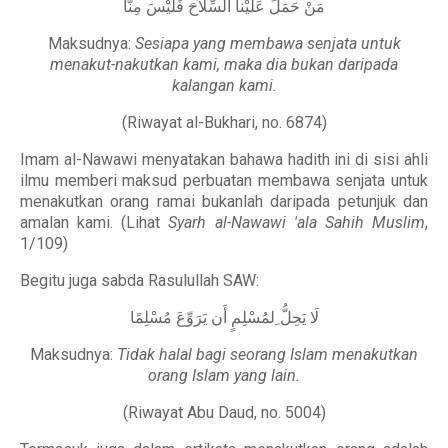
مَنْ حَمَلَ عَلَيْنا السِّلاَحَ فَلَيْسَ مِنّا
Maksudnya:
Sesiapa yang membawa senjata untuk
menakut-nakutkan kami, maka dia bukan daripada
kalangan kami.
(Riwayat al-Bukhari, no. 6874)
Imam al-Nawawi menyatakan bahawa hadith ini di sisi ahli
ilmu memberi maksud perbuatan membawa senjata untuk
menakutkan orang ramai bukanlah daripada petunjuk dan
amalan kami. (Lihat
Syarh al-Nawawi 'ala Sahih Muslim
,
1/109)
Begitu juga sabda Rasulullah SAW:
لَا يَحِلُّ ِلمُسْلِمٍ أَن يَرَوِّعَ مُسْلِمًا
Maksudnya:
Tidak halal bagi seorang Islam menakutkan
orang Islam yang lain.
(Riwayat Abu Daud, no. 5004)