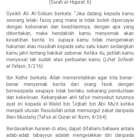
(Surah al-Hujurat: 6)
Syeikh Ali Al-Sobuni berkata: “Jika datang kepada kamu
seorang lelaki fasiq yang mana ia tidak boleh dipercayai
dengan kebenaran dan keadilannnya, dengan apa yang
diberitakan, maka hendaklah kamu menyemak akan
kesahihan berita. Ini supaya kamu tidak mengenakan
hukuman atau musibah kepada satu-satu kaum sedangkan
kamu jahil tentang hakikat sebenar. Ketika itu, jadilah kamu
menyesal tak sudah atas perbuatan kamu. (
Lihat Sofwah
al-Tafasir
, 3/216)
Ibn Kathir berkata: Allah memerintahkan agar kita benar-
benar menyemak berita dari orang fasik dengan
berwaspada seupaya tidak berlaku sebarang pendustaan
dan kekeliruan. Kebanyakan ahli tafsir menyebut turunnya
ayat ini kepada al-Walid bin ‘Uqbah bin Abi Mu’it ketika
menjadi utusan Rasulullah untuk memungut zakat daripada
Bani Mustaliq (Tafsir al-Quran al-‘Azim, 4/264)
Berdasarkan huraian di atas, dapat difahami bahawa antara
adab-adab tabayyun adalah mengelakkan diri daripada