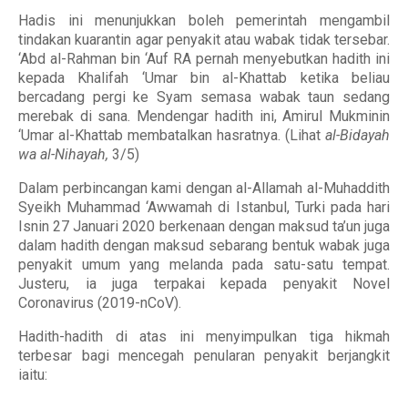
Hadis ini menunjukkan boleh pemerintah mengambil
tindakan kuarantin agar penyakit atau wabak tidak tersebar.
‘Abd al-Rahman bin ‘Auf RA pernah menyebutkan hadith ini
kepada Khalifah ‘Umar bin al-Khattab ketika beliau
bercadang pergi ke Syam semasa wabak taun sedang
merebak di sana. Mendengar hadith ini, Amirul Mukminin
‘Umar al-Khattab membatalkan hasratnya. (Lihat
al-Bidayah
wa al-Nihayah,
3/5)
Dalam perbincangan kami dengan al-Allamah al-Muhaddith
Syeikh Muhammad ‘Awwamah di Istanbul, Turki pada hari
Isnin 27 Januari 2020 berkenaan dengan maksud ta’un juga
dalam hadith dengan maksud sebarang bentuk wabak juga
penyakit umum yang melanda pada satu-satu tempat.
Justeru, ia juga terpakai kepada penyakit Novel
Coronavirus (2019-nCoV).
Hadith-hadith di atas ini menyimpulkan tiga hikmah
terbesar bagi mencegah penularan penyakit berjangkit
iaitu: