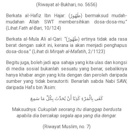
(Riwayat al-Bukhari, no. 5656)
Berkata al-Hafiz Ibn Hajar: (طَهُورٌ) bermaksud mudah-
mudahan Allah SWT membersihkan dosa-dosa-mu.”
(Lihat
Fath al-Bari
, 10/124)
Berkata al-Mula Ali al-Qari: “(طَهُورٌ) ertinya tidak ada rasa
berat dengan sakit ini, kerana ia akan menjadi penghapus
dosa-dosa.” (Lihat di
Mirqah al-Mafatih
, 2/1123)
Begitu juga, boleh jadi apa sahaja yang kita ulas dan kongsi
di media sosial bukanlah sesuatu yang benar, sebaliknya
hanya khabar angin yang kita dengan dan peroleh daripada
sumber yang tidak berautoriti. Benarlah sabda Nabi SAW,
daripada Hafs bin ‘Asim:
كَفَى بِالْمَرْءِ كَذِبًا أَنْ يُحَدِّثَ بِكُلِّ مَا سَمِعَ
Maksudnya:
Cukuplah seorang itu dianggap berdusta
apabila dia bercakap segala apa yang dia dengar.
(Riwayat Muslim, no. 7)