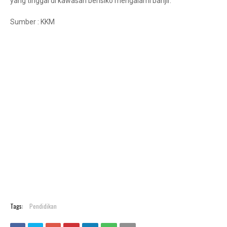
yang tinggal di kawasan berisiko mengalami banjir.
Sumber : KKM
Tags:
Pendidikan