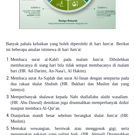
Banyak pahala kebaikan yang boleh diperolehi di hari Jum'at. Berikut
ini beberapa amalan istimewa di hari Jum'at:
Membaca surat al-Kahfi pada malam Jum'at. Dibolehkan
membacanya di siang hari bila tidak sempat membacanya di malam
hari (HR. Ad-Darimi, An-Nasa'i, Al Hakim).
Membaca surat As-Sajdah dan surat Al-Insan dengan sempurna pada
dua rakaat shalat Shubuh (HR. Bukhari dan Muslim dan yang
lainnya).
Memperbanyak shalawat kepada Nabi shallallahu alaihi wasallam.
(HR. Abu Dawud) demikian juga disunnahkan memperbanyak dzikir
maupun membaca Al-Qur'an.
Dianjurkan mandi besar sebelum berangkat shalat Jum'at (HR.
Muslim).
Memakai wewangian, bersiwak atau menggosok gigi, serta
mengenakan pakaian yang paling baik. (HR. Ahmad) Disunnahkan