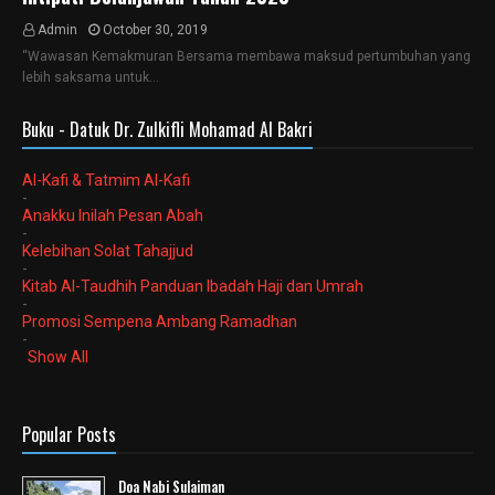
Admin
October 30, 2019
“Wawasan Kemakmuran Bersama membawa maksud pertumbuhan yang
lebih saksama untuk…
Buku - Datuk Dr. Zulkifli Mohamad Al Bakri
Al-Kafi & Tatmim Al-Kafi
-
Anakku Inilah Pesan Abah
-
Kelebihan Solat Tahajjud
-
Kitab Al-Taudhih Panduan Ibadah Haji dan Umrah
-
Promosi Sempena Ambang Ramadhan
-
Show All
Popular Posts
Doa Nabi Sulaiman