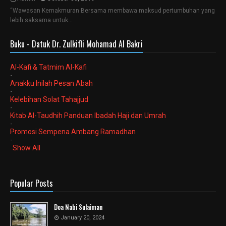
“Wawasan Kemakmuran Bersama membawa maksud pertumbuhan yang
lebih saksama untuk…
Buku - Datuk Dr. Zulkifli Mohamad Al Bakri
Al-Kafi & Tatmim Al-Kafi
-
Anakku Inilah Pesan Abah
-
Kelebihan Solat Tahajjud
-
Kitab Al-Taudhih Panduan Ibadah Haji dan Umrah
-
Promosi Sempena Ambang Ramadhan
-
Show All
Popular Posts
Doa Nabi Sulaiman
January 20, 2024