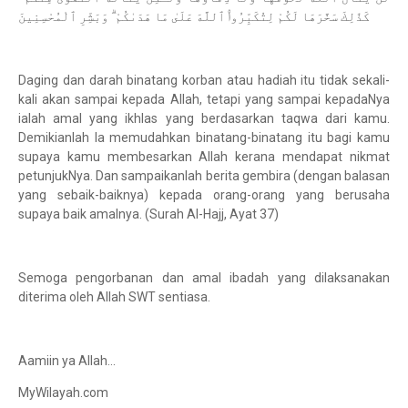
كَذَٰلِكَ سَخَّرَهَا لَكُمْ لِتُكَبِّرُوا۟ ٱللَّهَ عَلَىٰ مَا هَدَىٰكُمْ ۗ وَبَشِّرِ ٱلْمُحْسِنِينَ
Daging dan darah binatang korban atau hadiah itu tidak sekali-
kali akan sampai kepada Allah, tetapi yang sampai kepadaNya
ialah amal yang ikhlas yang berdasarkan taqwa dari kamu.
Demikianlah Ia memudahkan binatang-binatang itu bagi kamu
supaya kamu membesarkan Allah kerana mendapat nikmat
petunjukNya. Dan sampaikanlah berita gembira (dengan balasan
yang sebaik-baiknya) kepada orang-orang yang berusaha
supaya baik amalnya. (Surah Al-Hajj, Ayat 37)
Semoga pengorbanan dan amal ibadah yang dilaksanakan
diterima oleh Allah SWT sentiasa.
Aamiin ya Allah...
MyWilayah.com