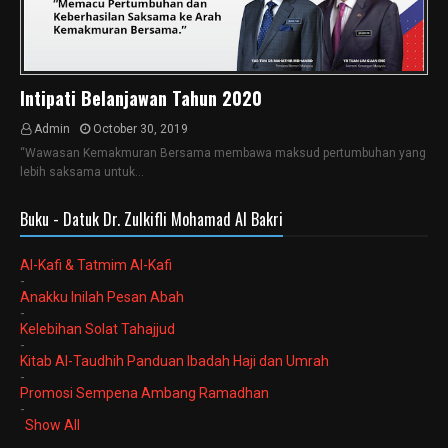
Intipati Belanjawan Tahun 2020
Admin
October 30, 2019
“Wawasan Kemakmuran Bersama membawa maksud pertumbuhan yang
lebih saksama untuk…
Buku - Datuk Dr. Zulkifli Mohamad Al Bakri
Al-Kafi & Tatmim Al-Kafi
-
Anakku Inilah Pesan Abah
-
Kelebihan Solat Tahajjud
-
Kitab Al-Taudhih Panduan Ibadah Haji dan Umrah
-
Promosi Sempena Ambang Ramadhan
-
Show All