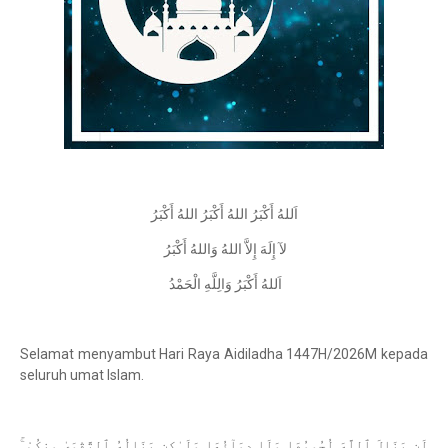
اَللهُ أَكْبَرُ اللهُ أَكْبَرُ اللهُ أَكْبَرُ
لآ إِلَهَ إِلاَّ اللهُ وَاللهُ أَكْبَرُ
اَللهُ أَكْبَرُ وَالِلَّهِ الْحَمْدُ
Selamat menyambut Hari Raya Aidiladha 1447H/2026M kepada
seluruh umat Islam.
لَن يَنَالَ ٱللَّهَ لُحُومُهَا وَلَا دِمَآؤُهَا وَلَـٰكِن يَنَالُهُ ٱلتَّقْوَىٰ مِنكُمْ ۚ