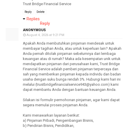
Trust Bridge Financial Service
Reply
Delete
Replies
Reply
ANONYMOUS
August 4, 2026 at 9:21 PM
Apakah Anda membutuhkan pinjaman mendesak untuk
membayar tagihan Anda, atau untuk keperluan lain? Apakah
Anda pernah ditolak pinjaman sebelumnya dari lembaga
keuangan atau di rumah? Maka ada kesempatan unik untuk
mendapatkan pinjaman dari perusahaan kami, Trust Bridge
Financial Service adalah pemberi pinjaman terpercaya dan
sah yang memberikan pinjaman kepada individu dan badan
usaha dengan suku bunga rendah 3%. Hubungi kami hari ini
melalui (trustbridgefinancialservice943@yahoo.com) kami
dapat membantu Anda dengan bantuan keuangan Anda.
Silakan isi formulir permohonan pinjaman, agar kami dapat
segera memulai proses pinjaman Anda.
Kami menawarkan layanan berikut:
a) Pinjaman Pribadi, Pengembangan Bisnis,
b) Pendirian Bisnis, Pendidikan,