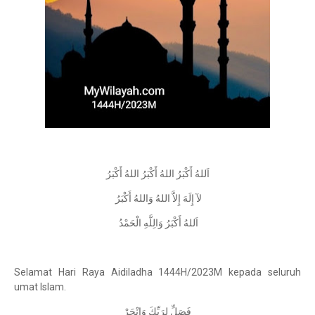
اَللهُ أَكْبَرُ اللهُ أَكْبَرُ اللهُ أَكْبَرُ
لآ إِلَهَ إِلاَّ اللهُ وَاللهُ أَكْبَرُ
اَللهُ أَكْبَرُ وَالِلَّهِ الْحَمْدُ
Selamat Hari Raya Aidiladha 1444H/2023M kepada seluruh
umat Islam.
فَصَلِّ لِرَبِّكَ وَانْحَرْ