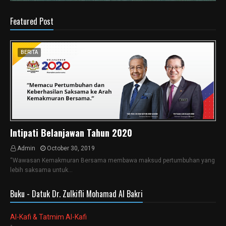
Featured Post
BERITA
Intipati Belanjawan Tahun 2020
Admin
October 30, 2019
“Wawasan Kemakmuran Bersama membawa maksud pertumbuhan yang
lebih saksama untuk…
Buku - Datuk Dr. Zulkifli Mohamad Al Bakri
Al-Kafi & Tatmim Al-Kafi
-